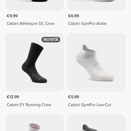
€9.99
€6.99
Calzini Athleisure DL Crew
Calzini GymPro Ankle
NOVITÀ
€12.99
€5.99
Calzini EY Running Crew
Calzini GymPro Low-Cut