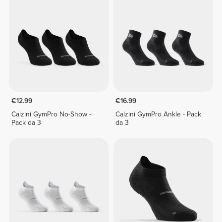
€12.99
€16.99
Calzini GymPro No-Show -
Calzini GymPro Ankle - Pack
Pack da 3
da 3