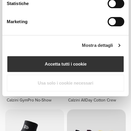
Statistiche
€7.99
€7.99
Calzini GymPro Crew
Calzini GymPro Crew
Marketing
Mostra dettagli
Accetta tutti i cookie
Usa solo i cookie necessari
€4.99
€6.99
Calzini GymPro No-Show
Calzini AllDay Cotton Crew