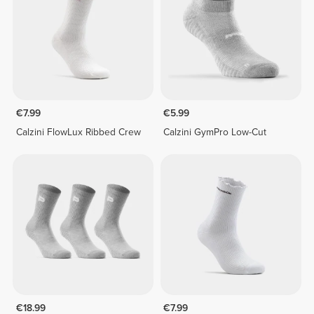
€7.99
€5.99
Calzini FlowLux Ribbed Crew
Calzini GymPro Low-Cut
€18.99
€7.99