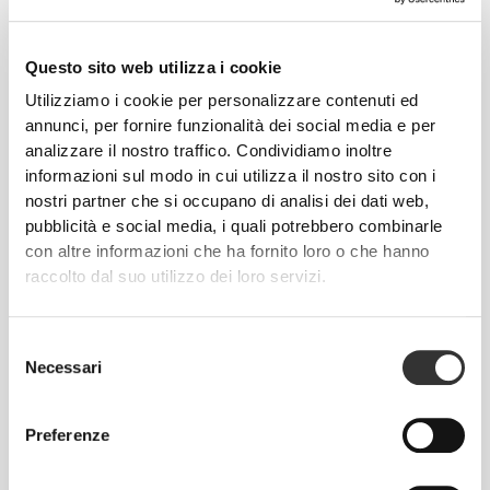
Questo sito web utilizza i cookie
Utilizziamo i cookie per personalizzare contenuti ed
annunci, per fornire funzionalità dei social media e per
analizzare il nostro traffico. Condividiamo inoltre
informazioni sul modo in cui utilizza il nostro sito con i
nostri partner che si occupano di analisi dei dati web,
€16.99
€10.99
pubblicità e social media, i quali potrebbero combinarle
Calzini GymPro Ankle - Pack
Calzini Comptech 2.0 Crew
con altre informazioni che ha fornito loro o che hanno
da 3
raccolto dal suo utilizzo dei loro servizi.
Selezione
Necessari
del
consenso
Preferenze