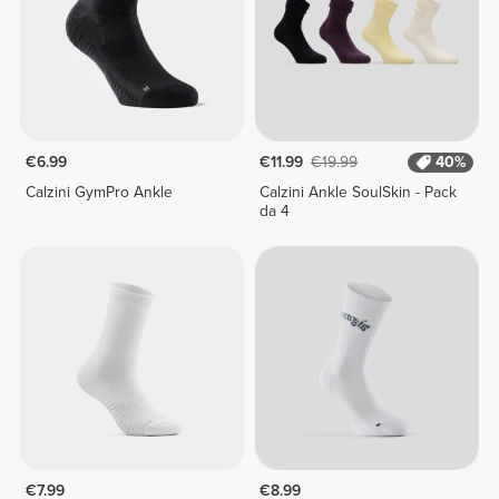
€6.99
€11.99
€19.99
40%
Calzini GymPro Ankle
Calzini Ankle SoulSkin - Pack
da 4
€7.99
€8.99