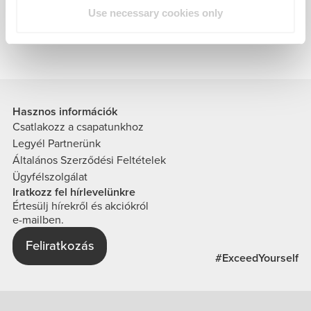
kapcsolatos kérdésedben.
Use necessary cookies only
Hasznos információk
Csatlakozz a csapatunkhoz
Legyél Partnerünk
Általános Szerződési Feltételek
Ügyfélszolgálat
Iratkozz fel hírlevelünkre
Értesülj hírekről és akciókról
e-mailben.
Feliratkozás
#ExceedYourself