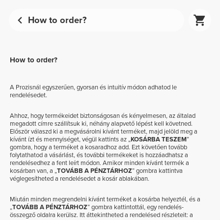
How to order?
How to order?
A Prozisnál egyszerűen, gyorsan és intuitív módon adhatod le
rendelésedet.
Ahhoz, hogy termékeidet biztonságosan és kényelmesen, az általad
megadott címre szállítsuk ki, néhány alapvető lépést kell követned.
Először válaszd ki a megvásárolni kívánt terméket, majd jelöld meg a
kívánt ízt és mennyiséget, végül kattints az „
KOSÁRBA TESZEM
”
gombra, hogy a terméket a kosaradhoz add. Ezt követően tovább
folytathatod a vásárlást, és további termékeket is hozzáadhatsz a
rendelésedhez a fent leírt módon. Amikor minden kívánt termék a
kosárban van, a „
TOVÁBB A PÉNZTÁRHOZ
” gombra kattintva
véglegesítheted a rendelésedet a kosár ablakában.
Miután minden megrendelni kívánt terméket a kosárba helyeztél, és a
„
TOVÁBB A PÉNZTÁRHOZ
” gombra kattintottál, egy rendelés-
összegző oldalra kerülsz. Itt áttekintheted a rendelésed részleteit: a