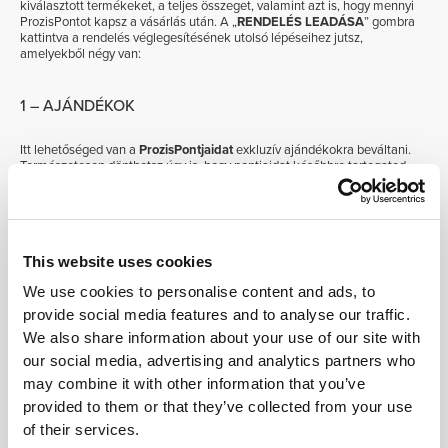
kiválasztott termékeket, a teljes összeget, valamint azt is, hogy mennyi
ProzisPontot kapsz a vásárlás után. A „
RENDELÉS LEADÁSA
” gombra
kattintva a rendelés véglegesítésének utolsó lépéseihez jutsz,
amelyekből négy van:
1 – AJÁNDÉKOK
Itt lehetőséged van a
ProzisPontjaidat
exkluzív ajándékokra beváltani.
Természetesen dönthetsz úgy is, hogy pontjaidat későbbre tartogatod,
hogy értékesebb ajándékokat szerezhess be. A „
KÖVETKEZŐ LÉPÉS
”
gombra kattintva a második lépéshez, a „
SZÁLLÍTÁS
”-hoz jutsz.
2 – SZÁLLÍTÁS
This website uses cookies
We use cookies to personalise content and ads, to
Ebben a lépésben megadhatod, hogy melyik címre kéred a rendelésed
kiszállítását, valamint kiválaszthatod a számodra legmegfelelőbb
provide social media features and to analyse our traffic.
szállítási módot. Az egyes szállítási lehetőségek alatt megtalálod a
We also share information about your use of our site with
várható kézbesítési időpontot is. A „
KÖVETKEZŐ LÉPÉS
” gombra
kattintva a harmadik lépéshez, a „
FIZETÉS
”-hez lépsz tovább.
our social media, advertising and analytics partners who
may combine it with other information that you’ve
provided to them or that they’ve collected from your use
3 – FIZETÉS
of their services.