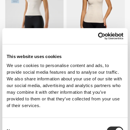
€24.99
€14.00
€27.99
50%
Αμάνικο Μπλουζάκι FlowLux
Αμάνικο Μπλουζάκι Shimmy
This website uses cookies
We use cookies to personalise content and ads, to
provide social media features and to analyse our traffic.
We also share information about your use of our site with
our social media, advertising and analytics partners who
may combine it with other information that you’ve
provided to them or that they’ve collected from your use
of their services.
Consent
€19.99
€19.99