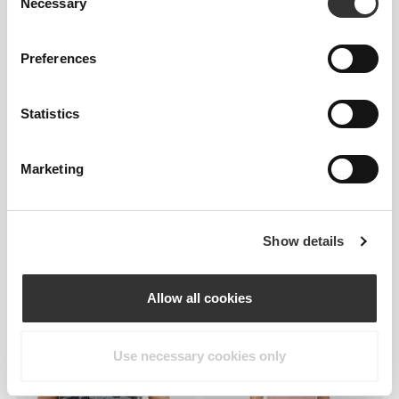
Necessary
Selection
Αμάνικο Μπλουζάκι SoulSkin
Αμάνικο Μπλουζάκι SoulSkin
Preferences
Statistics
Marketing
€19.99
€39.99
Show details
Αμάνικο Μπλουζάκι
Αμάνικο Μπλουζάκι Peace of
Athleisure W
Mind
Allow all cookies
Use necessary cookies only