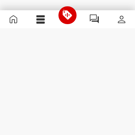
Χρήσιμες Πληροφορίες
Γίνε μέλος της ομάδας μας
Γίνε Συνεργάτης
Όροι & Προϋποθέσεις
Εξυπηρέτηση Πελατών
Εγγραφείτε στο Newsletter
Λάβετε νέα και προσφορές
στο email σας.
Εγγραφή
#ExceedYourself