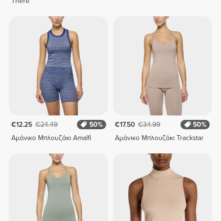
There
€12.25
€24.49
50%
€17.50
€34.99
50%
Αμάνικο Μπλουζάκι Amalfi
Αμάνικο Μπλουζάκι Trackstar