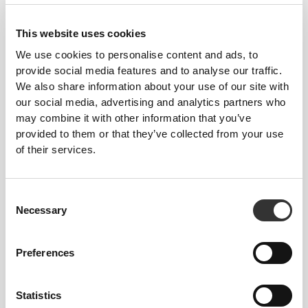
€20.99
€29.99
30%
€24.99
Daily Σουτιέν Τριγωνάκι
Σουτιέν SoulSkin
This website uses cookies
We use cookies to personalise content and ads, to
provide social media features and to analyse our traffic.
We also share information about your use of our site with
our social media, advertising and analytics partners who
may combine it with other information that you’ve
provided to them or that they’ve collected from your use
of their services.
Consent
€24.99
€24.99
Necessary
Selection
Σουτιέν SoulSkin
Σουτιέν SoulSkin
Preferences
Statistics