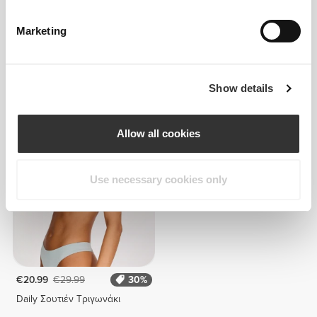
Marketing
€24.99
€24.99
Show details
Σουτιέν SoulSkin
Σουτιέν SoulSkin
Allow all cookies
Use necessary cookies only
€20.99
€29.99
30%
Daily Σουτιέν Τριγωνάκι