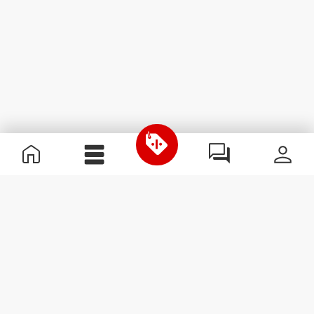
Χρήσιμες Πληροφορίες
Γίνε μέλος της ομάδας μας
Γίνε Συνεργάτης
Όροι & Προϋποθέσεις
Εξυπηρέτηση Πελατών
Εγγραφείτε στο Newsletter