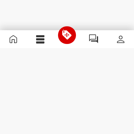
Χρήσιμες Πληροφορίες
Γίνε μέλος της ομάδας μας
Γίνε Συνεργάτης
Όροι & Προϋποθέσεις
Εξυπηρέτηση Πελατών
Εγγραφείτε στο Newsletter
Λάβετε νέα και προσφορές
στο email σας.
Εγγραφή