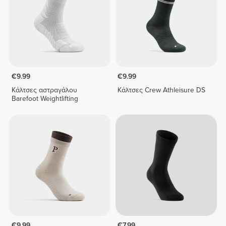
€9.99
€9.99
Κάλτσες αστραγάλου
Κάλτσες Crew Athleisure DS
Barefoot Weightlifting
€9.99
€7.99