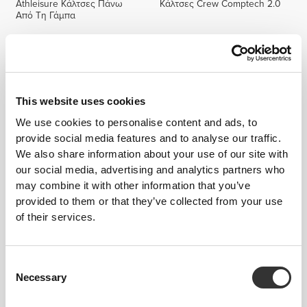
Athleisure Κάλτσες Πάνω
Κάλτσες Crew Comptech 2.0
Από Τη Γάμπα
This website uses cookies
We use cookies to personalise content and ads, to
provide social media features and to analyse our traffic.
We also share information about your use of our site with
our social media, advertising and analytics partners who
may combine it with other information that you’ve
€7.99
€24.99
provided to them or that they’ve collected from your use
Κάλτσες Crew GymPro
Σαγιονάρες Athleisure Staple
of their services.
Consent
Necessary
Selection