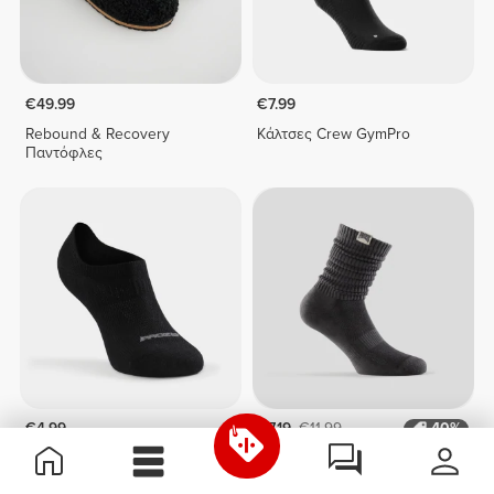
€49.99
€7.99
Rebound & Recovery
Κάλτσες Crew GymPro
Παντόφλες
€4.99
€7.19
€11.99
40%
GymPro Κάλτσες Χωρίς
IronMode Κάλτσες Πάνω Από
Ραφές
Τη Γάμπα