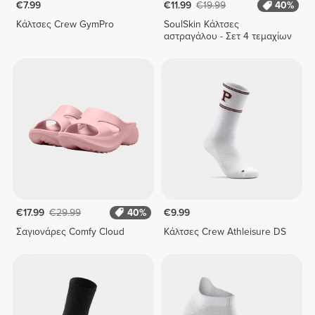
€7.99
€11.99
€19.99
40%
Κάλτσες Crew GymPro
SoulSkin Κάλτσες
αστραγάλου - Σετ 4 τεμαχίων
€17.99
€29.99
40%
€9.99
Σαγιονάρες Comfy Cloud
Κάλτσες Crew Athleisure DS