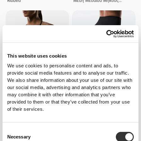
Ribbed
Μέση Μεσαίου Μήκους
Σορτς
This website uses cookies
We use cookies to personalise content and ads, to
provide social media features and to analyse our traffic.
€19.99
€39.99
We also share information about your use of our site with
our social media, advertising and analytics partners who
Αθλητικό Σουτιέν IronMode
IronMode Ψηλόμεσα Κολάν
may combine it with other information that you’ve
provided to them or that they’ve collected from your use
ΝΕΟ
of their services.
Consent
Necessary
Selection