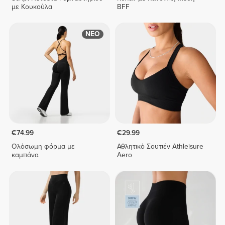
με Κουκούλα
BFF
ΝΕΟ
€74.99
€29.99
Ολόσωμη φόρμα με
Αθλητικό Σουτιέν Athleisure
καμπάνα
Aero