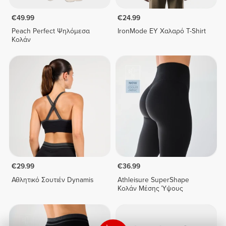
€49.99
€24.99
Peach Perfect Ψηλόμεσα
IronMode EY Χαλαρό T-Shirt
Κολάν
€29.99
€36.99
Αθλητικό Σουτιέν Dynamis
Athleisure SuperShape
Κολάν Μέσης Ύψους