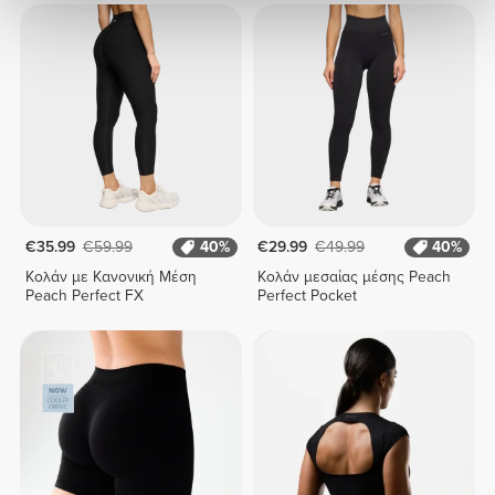
€35.99
€59.99
40%
€29.99
€49.99
40%
Κολάν με Κανονική Μέση
Κολάν μεσαίας μέσης Peach
Peach Perfect FX
Perfect Pocket