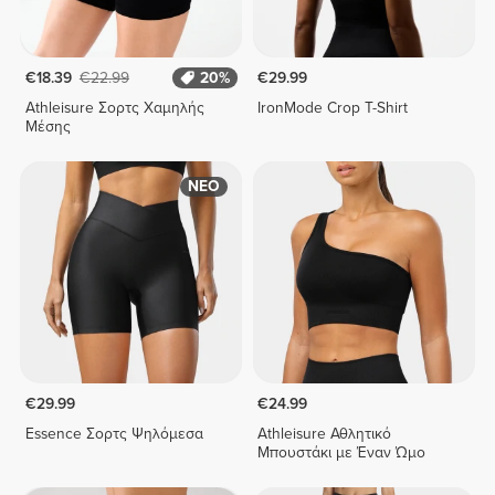
€18.39
€22.99
20%
€29.99
Athleisure Σορτς Χαμηλής
IronMode Crop T-Shirt
Μέσης
ΝΕΟ
€29.99
€24.99
Essence Σορτς Ψηλόμεσα
Athleisure Αθλητικό
Μπουστάκι με Έναν Ώμο