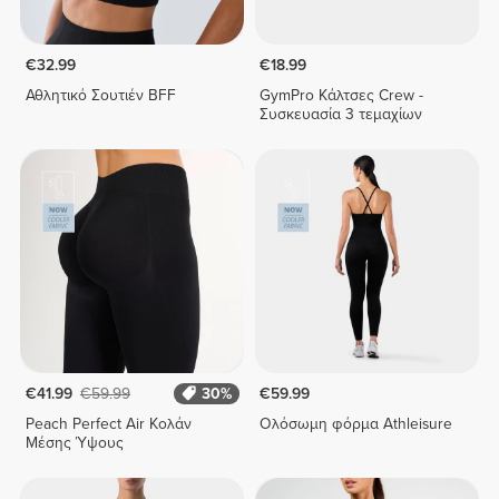
€32.99
€18.99
Αθλητικό Σουτιέν BFF
GymPro Κάλτσες Crew -
Συσκευασία 3 τεμαχίων
€41.99
€59.99
30%
€59.99
Peach Perfect Air Κολάν
Ολόσωμη φόρμα Athleisure
Μέσης Ύψους