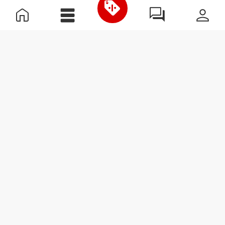
€39.99
€18.99
Dynamis Κολάν Μέσης
GymPro Κάλτσες Crew -
Ύψους
Συσκευασία 3 τεμαχίων