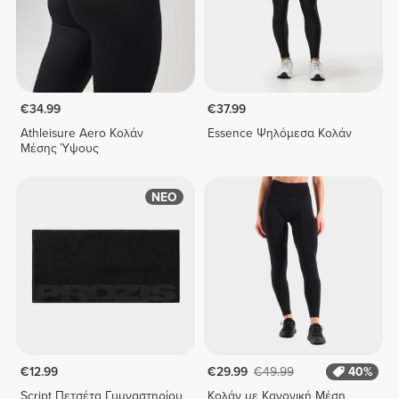
€34.99
€37.99
Athleisure Aero Κολάν
Essence Ψηλόμεσα Κολάν
Μέσης Ύψους
ΝΕΟ
€12.99
€29.99
€49.99
40%
Script Πετσέτα Γυμναστηρίου
Κολάν με Κανονική Μέση