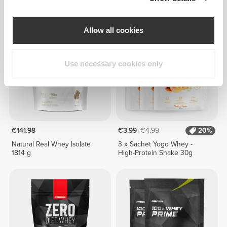
g - γεύση καραμέλα toffee
Allow all cookies
Use necessary cookies only
€141.98
€3.99
€4.99
20%
Natural Real Whey Isolate
3 x Sachet Yogo Whey -
1814 g
High-Protein Shake 30g