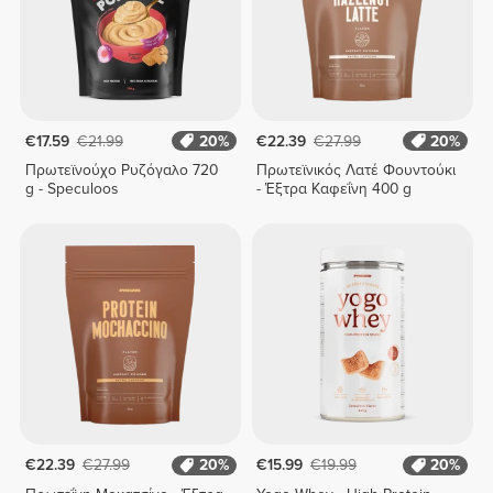
€17.59
€21.99
20%
€22.39
€27.99
20%
Πρωτεϊνούχο Ρυζόγαλο 720
Πρωτεϊνικός Λατέ Φουντούκι
g - Speculoos
- Έξτρα Καφεΐνη 400 g
€22.39
€27.99
20%
€15.99
€19.99
20%