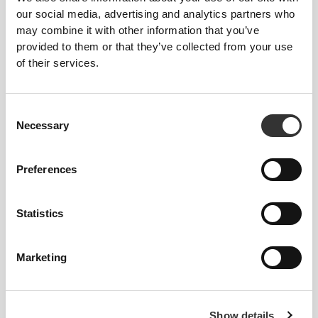
our social media, advertising and analytics partners who
may combine it with other information that you’ve
provided to them or that they’ve collected from your use
of their services.
€22.39
€27.99
20%
€17.59
€21.99
20%
Πρωτεΐνη Μοκατσίνο 400 g
Πρωτεϊνούχο ρυζόγαλο 720
Consent
g - σοκολάτα
Necessary
Selection
Preferences
Statistics
Marketing
€22.99
€17.59
€21.99
20%
Whey + Fibre 700 g
Πρωτεϊνούχο ρυζόγαλο 720
Show details