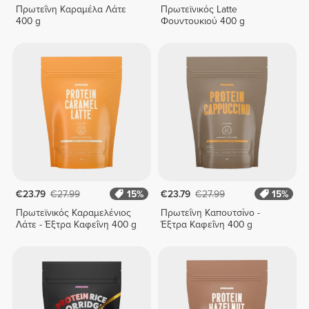
Πρωτεΐνη Καραμέλα Λάτε
Πρωτεϊνικός Latte
400 g
Φουντουκιού 400 g
€23.79
€27.99
15%
€23.79
€27.99
15%
Πρωτεϊνικός Καραμελένιος
Πρωτεΐνη Καπουτσίνο -
Λάτε - Έξτρα Καφεΐνη 400 g
Έξτρα Καφεΐνη 400 g