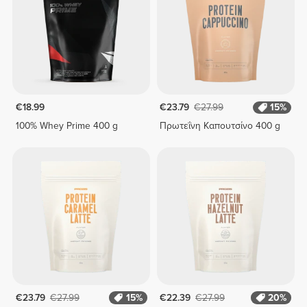
€18.99
€23.79
€27.99
15%
100% Whey Prime 400 g
Πρωτεΐνη Καπουτσίνο 400 g
€23.79
€27.99
15%
€22.39
€27.99
20%