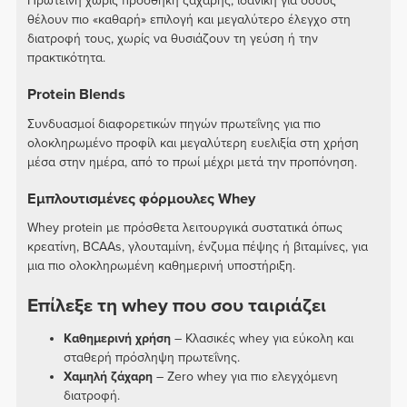
Πρωτεΐνη χωρίς προσθήκη ζάχαρης, ιδανική για όσους
θέλουν πιο «καθαρή» επιλογή και μεγαλύτερο έλεγχο στη
διατροφή τους, χωρίς να θυσιάζουν τη γεύση ή την
πρακτικότητα.
Protein Blends
Συνδυασμοί διαφορετικών πηγών πρωτεΐνης για πιο
ολοκληρωμένο προφίλ και μεγαλύτερη ευελιξία στη χρήση
μέσα στην ημέρα, από το πρωί μέχρι μετά την προπόνηση.
Εμπλουτισμένες φόρμουλες Whey
Whey protein με πρόσθετα λειτουργικά συστατικά όπως
κρεατίνη, BCAAs, γλουταμίνη, ένζυμα πέψης ή βιταμίνες, για
μια πιο ολοκληρωμένη καθημερινή υποστήριξη.
Επίλεξε τη whey που σου ταιριάζει
Καθημερινή χρήση
– Κλασικές whey για εύκολη και
σταθερή πρόσληψη πρωτεΐνης.
Χαμηλή ζάχαρη
– Zero whey για πιο ελεγχόμενη
διατροφή.