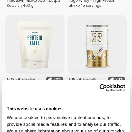
Πρωτεΐνη Μοκατσίνο - Έξτρα
Yogo Whey - High-Protein
Καφεΐνη 400 g
Shake 15 servings
€22.39
€27.99
20%
€18.39
€22.99
20%
Πρωτεϊνικός Καφές Latte
Yogo Whey + Creatine - High-
400 g
Protein Shake 15 serv
This website uses cookies
We use cookies to personalise content and ads, to
provide social media features and to analyse our traffic.
We also share information about your use of our site with