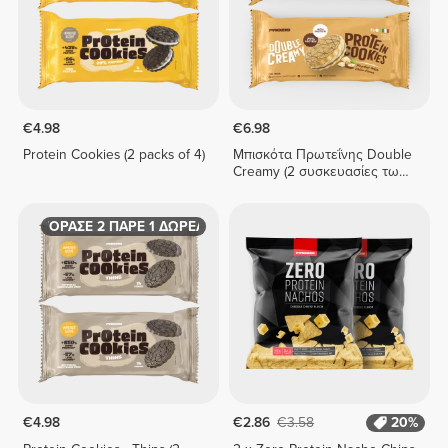
€4.98
€6.98
Protein Cookies (2 packs of 4)
Μπισκότα Πρωτεΐνης Double
Creamy (2 συσκευασίες των
4) - Φουντούκι και Κρέμα
Λευκής Σοκολάτας
ΑΓΟΡΑΣΕ 2 ΠΑΡΕ 1 ΔΩΡΕΑΝ
€4.98
€2.86
€3.58
20%