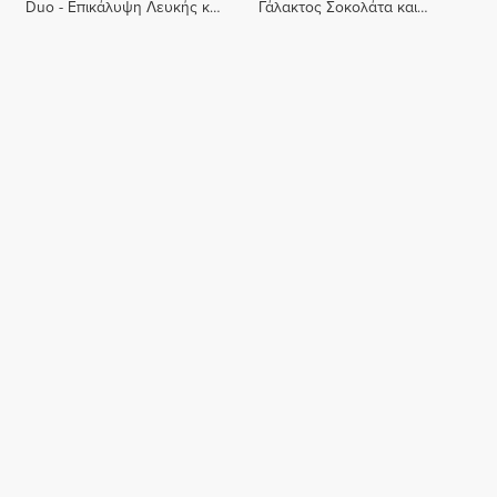
Duo - Επικάλυψη Λευκής και
Γάλακτος Σοκολάτα και
Γάλακτος Σοκολάτας 150 g
Πάστα Φουντουκιού - 8
μπάρες