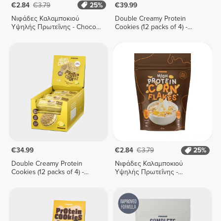
€2.84
€3.79
25%
€39.99
Νιφάδες Καλαμποκιού
Double Creamy Protein
Υψηλής Πρωτεΐνης - Choco
Cookies (12 packs of 4) -
Duo 175 g
White Chocolate & Hazelnut
Cream
€34.99
€2.84
€3.79
25%
Double Creamy Protein
Νιφάδες Καλαμποκιού
Cookies (12 packs of 4) -
Υψηλής Πρωτεΐνης -
Lemon Pie Cream
Σοκολάτα-Φυστίκι 175 g