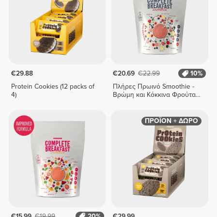
€29.88
€20.69
€22.99
10%
Protein Cookies (12 packs of
Πλήρες Πρωινό Smoothie -
4)
Βρώμη και Κόκκινα Φρούτα
400 g
ΠΡΟΪΟΝ + ΔΩΡΟ
€15.99
€19.99
20%
€29.99