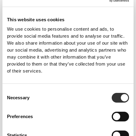
This website uses cookies
We use cookies to personalise content and ads, to
provide social media features and to analyse our traffic.
€3.59
€5.99
40%
€9.99
We also share information about your use of our site with
our social media, advertising and analytics partners who
Sample Pack Protein Skyr - 3
Σκόνη Φυστικοβούτυρου - με
flavors
Πρωτεΐνη Ορού Γάλακτος
may combine it with other information that you’ve
400 g
provided to them or that they’ve collected from your use
of their services.
Consent
Necessary
Selection
Preferences
€6.98
€5.98
Statistics