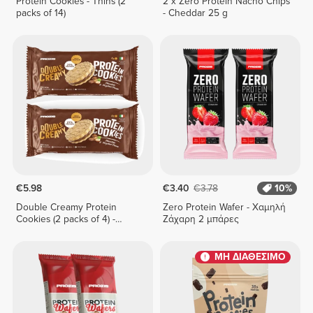
Protein Cookies - Thins (2
2 x Zero Protein Nacho Chips
packs of 14)
- Cheddar 25 g
€5.98
€3.40
€3.78
10%
Double Creamy Protein
Zero Protein Wafer - Χαμηλή
Cookies (2 packs of 4) -
Ζάχαρη 2 μπάρες
Chocolate & Hazelnut Cream
ΜΗ ΔΙΑΘΕΣΙΜΟ