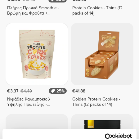
Πλήρες Πρωινό Smoothie -
Protein Cookies - Thins (12
Βρώμη και Φρούτα +
packs of 14)
Λαχανικά 400 g
€3.37
€4.49
25%
€41.88
Νιφάδες Καλαμποκιού
Golden Protein Cookies -
Υψηλής Πρωτεΐνης -
Thins (12 packs of 14)
Φράουλα-Λευκή Σοκολάτα
175 γρ.