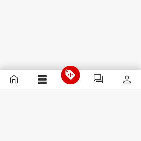
Χρήσιμες Πληροφορίες
Γίνε μέλος της ομάδας μας
Γίνε Συνεργάτης
Όροι & Προϋποθέσεις
Εξυπηρέτηση Πελατών