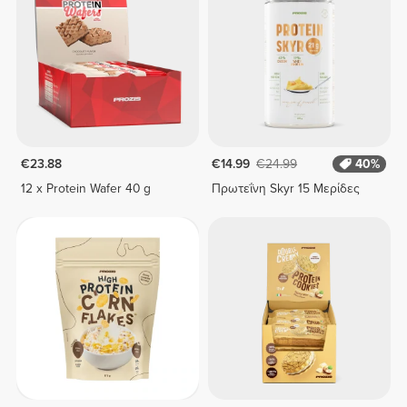
€23.88
€14.99
€24.99
40%
12 x Protein Wafer 40 g
Πρωτεΐνη Skyr 15 Μερίδες