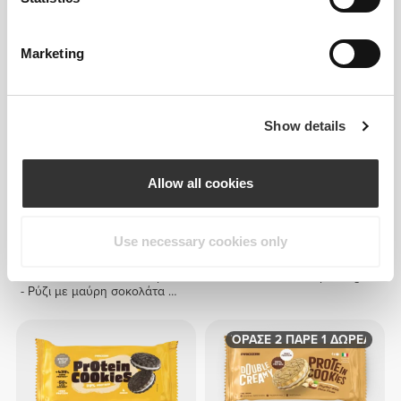
Golden Protein Cookies -
Double Creamy Protein
Thins (2 packs of 14)
Cookies (2 packs of 4) -
Lemon Pie Cream
Marketing
Show details
Allow all cookies
Use necessary cookies only
€5.98
€4.49
€4.99
10%
2 x 4 x Protein Choc Krispees
3 x Zero Protein Chips 25 g
- Ρύζι με μαύρη σοκολάτα 24
γρ
ΑΓΟΡΑΣΕ 2 ΠΑΡΕ 1 ΔΩΡΕΑΝ