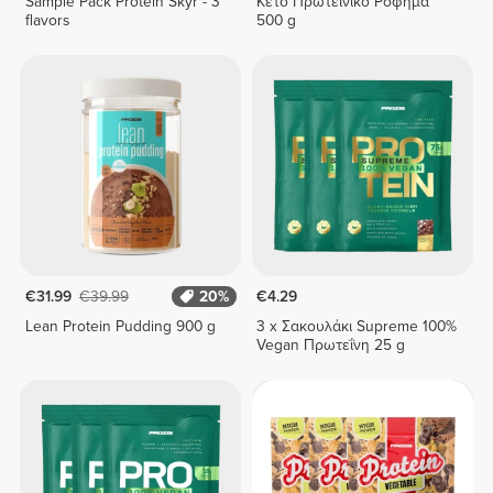
Sample Pack Protein Skyr - 3
Κέτο Πρωτεϊνικό Ρόφημα
flavors
500 g
€31.99
€39.99
20%
€4.29
Lean Protein Pudding 900 g
3 x Σακουλάκι Supreme 100%
Vegan Πρωτεΐνη 25 g