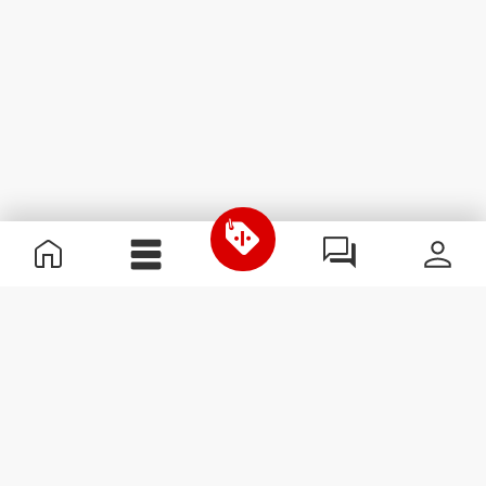
Χρήσιμες Πληροφορίες
Γίνε μέλος της ομάδας μας
Γίνε Συνεργάτης
Όροι & Προϋποθέσεις
Εξυπηρέτηση Πελατών