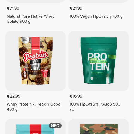
€71.99
€21.99
Natural Pure Native Whey
100% Vegan Πρωτεΐνη 700 g
Isolate 900 g
€22.99
€16.99
Whey Protein - Freakin Good
100% Πρωτεΐνη Ρυζιού 900
400 g
γρ
ΝΕΟ