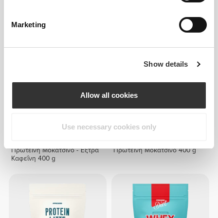
Πρωτεϊνικός Λατέ Φουντούκι
Κολλαγόνο και Ορός
- Έξτρα Καφεΐνη 400 g
Γάλακτος 900 g
Marketing
Show details
Allow all cookies
Use necessary cookies only
€22.39
€27.99
20%
€22.39
€27.99
20%
Πρωτεΐνη Μοκατσίνο - Έξτρα
Πρωτεΐνη Μοκατσίνο 400 g
Καφεΐνη 400 g