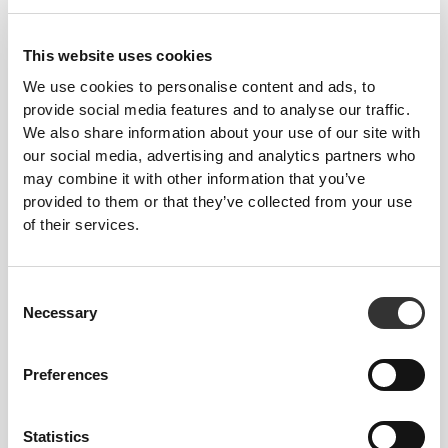
This website uses cookies
We use cookies to personalise content and ads, to
provide social media features and to analyse our traffic.
We also share information about your use of our site with
€23.79
€27.99
15%
€23.79
€27.99
15%
our social media, advertising and analytics partners who
Πρωτεΐνη Καπουτσίνο -
Πρωτεϊνικός Καραμελένιος
may combine it with other information that you’ve
Έξτρα Καφεΐνη 400 g
Λάτε - Έξτρα Καφεΐνη 400 g
provided to them or that they’ve collected from your use
of their services.
Consent
Necessary
Selection
Preferences
€22.39
€27.99
20%
€52.99
Statistics