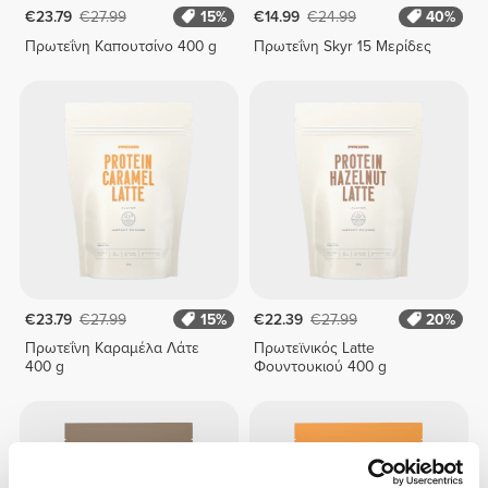
€23.79
€27.99
15%
€14.99
€24.99
40%
Πρωτεΐνη Καπουτσίνο 400 g
Πρωτεΐνη Skyr 15 Μερίδες
€23.79
€27.99
15%
€22.39
€27.99
20%
Πρωτεΐνη Καραμέλα Λάτε
Πρωτεϊνικός Latte
400 g
Φουντουκιού 400 g