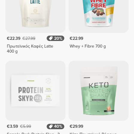
€22.39
€27.99
20%
€22.99
Πρωτεϊνικός Καφές Latte
Whey + Fibre 700 g
400 g
€3.59
€5.99
40%
€29.99