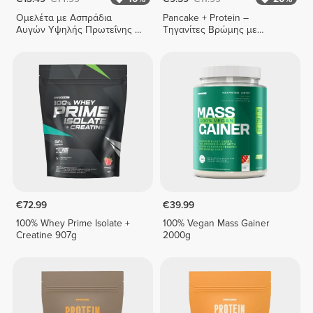
Ομελέτα με Ασπράδια
Pancake + Protein –
Αυγών Υψηλής Πρωτεΐνης -
Τηγανίτες Βρώμης με
Κλασική 400 g
Πρωτεΐνη 400 γρ
€72.99
€39.99
100% Whey Prime Isolate +
100% Vegan Mass Gainer
Creatine 907g
2000g