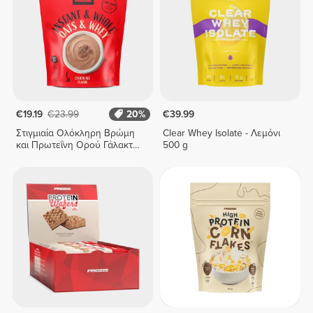
€19.19
€23.99
20%
€39.99
Στιγμιαία Ολόκληρη Βρώμη
Clear Whey Isolate - Λεμόνι
και Πρωτεΐνη Ορού Γάλακτος
500 g
1000 g