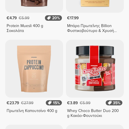
€4.79
€5.99
20%
€17.99
Protein Muesli 400 g
Μπάρα Πρωτεΐνης Billion
Σοκολάτα
Φυστικοβούτυρο & Χρυσή
Σοκολάτα x 9
€23.79
€27.99
15%
€3.89
€5.99
35%
Πρωτεΐνη Καπουτσίνο 400 g
Whey Choco Butter Duo 200
g Κακάο-Φουντούκι