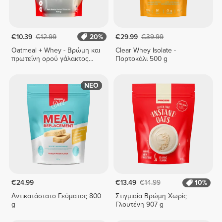
€10.39
€12.99
20%
€29.99
€39.99
Oatmeal + Whey - Βρώμη και
Clear Whey Isolate -
πρωτεΐνη ορού γάλακτος
Πορτοκάλι 500 g
400 g
ΝΕΟ
€24.99
€13.49
€14.99
10%
Αντικατάστατο Γεύματος 800
Στιγμιαία Βρώμη Χωρίς
g
Γλουτένη 907 g