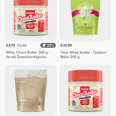
€4.79
€5.99
20%
€39.99
Whey Choco Butter 200 g -
Clear Whey Isolate - Πράσινο
Λευκή Σοκολάτα-Καρύδα
Μήλο 500 g