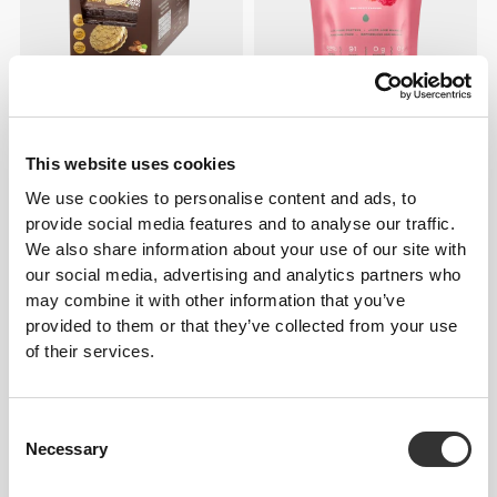
€34.99
€39.99
Double Creamy Protein
Clear Whey Isolate - Κόκκινα
Cookies (12 packs of 4) -
Φρούτα 500 g
This website uses cookies
Chocolate & Hazelnut Cream
We use cookies to personalise content and ads, to
provide social media features and to analyse our traffic.
We also share information about your use of our site with
our social media, advertising and analytics partners who
may combine it with other information that you’ve
provided to them or that they’ve collected from your use
of their services.
Consent
€70.99
€16.99
Necessary
Selection
Natural Real Whey Isolate
100% Πρωτεΐνη Ρυζιού 900
907g
γρ