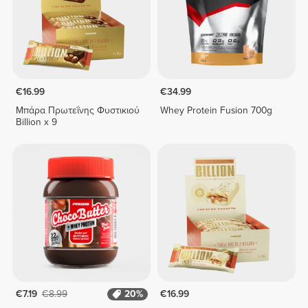
€16.99
€34.99
Μπάρα Πρωτεΐνης Φυστικιού
Whey Protein Fusion 700g
Billion x 9
€7.19
€8.99
20%
€16.99