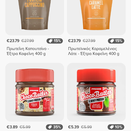
€23.79
€27.99
15%
€23.79
€27.99
15%
Πρωτεΐνη Καπουτσίνο -
Πρωτεϊνικός Καραμελένιος
Έξτρα Καφεΐνη 400 g
Λάτε - Έξτρα Καφεΐνη 400 g
€3.89
€5.99
35%
€5.39
€5.99
10%