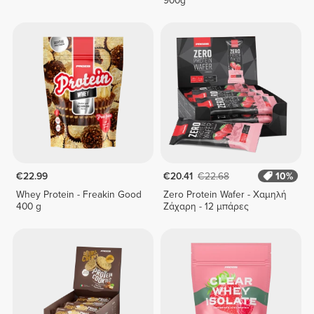
900g
€22.99
€20.41
€22.68
10%
Whey Protein - Freakin Good
Zero Protein Wafer - Χαμηλή
400 g
Ζάχαρη - 12 μπάρες