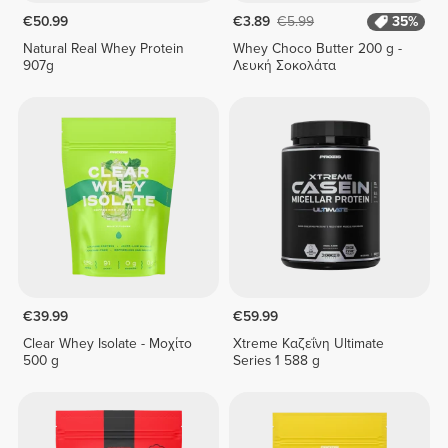
€50.99
€3.89
€5.99
35%
Natural Real Whey Protein
Whey Choco Butter 200 g -
907g
Λευκή Σοκολάτα
€39.99
€59.99
Clear Whey Isolate - Μοχίτο
Xtreme Καζεΐνη Ultimate
500 g
Series 1 588 g