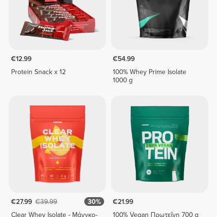
€12.99
€54.99
Protein Snack x 12
100% Whey Prime Isolate
1000 g
€27.99
€39.99
30%
€21.99
Clear Whey Isolate - Μάνγκο-
100% Vegan Πρωτεΐνη 700 g