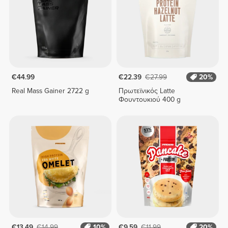
€44.99
€22.39
€27.99
20%
Real Mass Gainer 2722 g
Πρωτεϊνικός Latte
Φουντουκιού 400 g
€13.49
€14.99
10%
€9.59
€11.99
20%