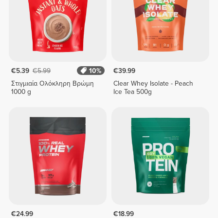
€5.39
€5.99
10%
€39.99
Στιγμιαία Ολόκληρη Βρώμη
Clear Whey Isolate - Peach
1000 g
Ice Tea 500g
€24.99
€18.99