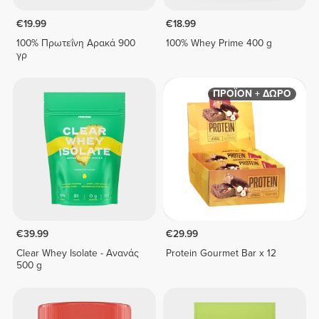
€19.99
€18.99
100% Πρωτεΐνη Αρακά 900
100% Whey Prime 400 g
γρ
ΠΡΟΪΟΝ + ΔΩΡΟ
€39.99
€29.99
Clear Whey Isolate - Ανανάς
Protein Gourmet Bar x 12
500 g