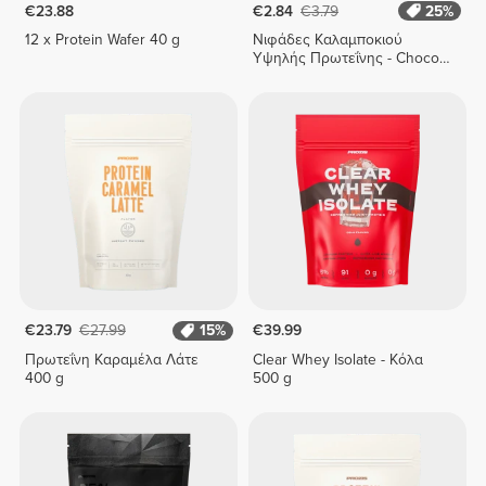
€23.88
€2.84
€3.79
25%
12 x Protein Wafer 40 g
Νιφάδες Καλαμποκιού
Υψηλής Πρωτεΐνης - Choco
Duo 175 g
€23.79
€27.99
15%
€39.99
Πρωτεΐνη Καραμέλα Λάτε
Clear Whey Isolate - Κόλα
400 g
500 g