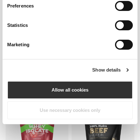
Preferences
Statistics
Marketing
Show details
€47.99
€19.19
€23.99
20%
PeptiPlus™ - Υδρολυμένη
Pancake + Protein –
Πρωτεΐνη Κολλαγόνου 900 g
Τηγανίτες Βρώμης με
Allow all cookies
Πρωτεΐνη 900 γρ
ΝΕΟ
Use necessary cookies only