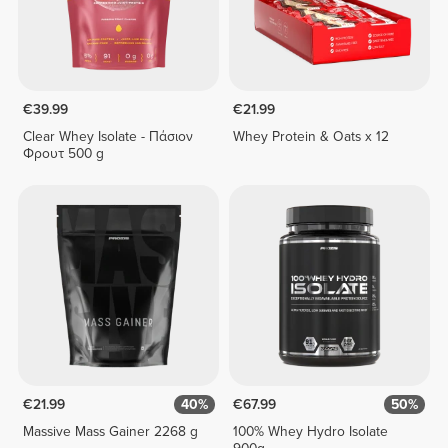
€39.99
€21.99
Clear Whey Isolate - Πάσιον
Whey Protein & Oats x 12
Φρουτ 500 g
€21.99
40%
€67.99
50%
Massive Mass Gainer 2268 g
100% Whey Hydro Isolate