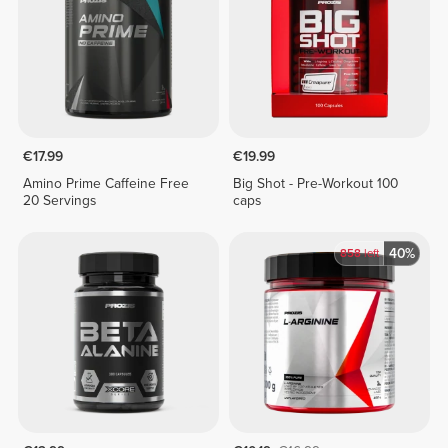
€17.99
€19.99
Amino Prime Caffeine Free
Big Shot - Pre-Workout 100
20 Servings
caps
40%
858
left