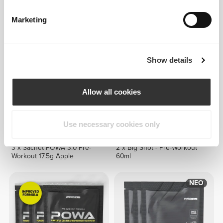
Amino Prime 20 servings
CogniView - Ultimate Gaming
Cognitive & Vision Complex -
60 caps
Marketing
Show details
Allow all cookies
Use necessary cookies only
€5.07
€3.38
3 x Sachet POWA 3.0 Pre-
2 x Big Shot - Pre-Workout
Workout 17.5g Apple
60ml
ΝΕΟ