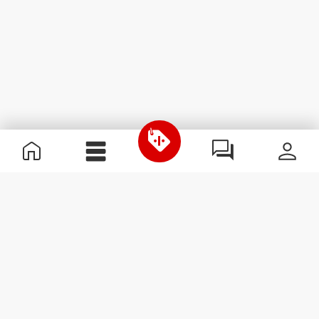
Χρήσιμες Πληροφορίες
Γίνε μέλος της ομάδας μας
Γίνε Συνεργάτης
Όροι & Προϋποθέσεις
Εξυπηρέτηση Πελατών
Εγγραφείτε στο Newsletter