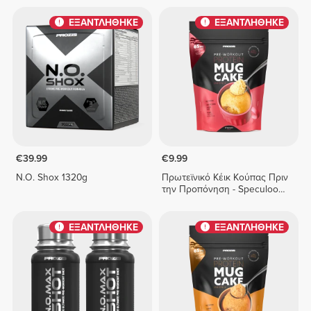
ΕΞΑΝΤΛΗΘΗΚΕ
ΕΞΑΝΤΛΗΘΗΚΕ
€39.99
€9.99
N.O. Shox 1320g
Πρωτεϊνικό Κέικ Κούπας Πριν
την Προπόνηση - Speculoos
400 g
ΕΞΑΝΤΛΗΘΗΚΕ
ΕΞΑΝΤΛΗΘΗΚΕ