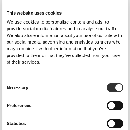
This website uses cookies
We use cookies to personalise content and ads, to
provide social media features and to analyse our traffic.
We also share information about your use of our site with
€10.49
€14.99
30%
€10.99
our social media, advertising and analytics partners who
L-Αργινίνη 2400 mg 90
L-Αργινίνη L-Ορνιθίνη L-
may combine it with other information that you’ve
ταμπλέτες
Λυσίνη 120 κάψουλες
provided to them or that they’ve collected from your use
of their services.
Consent
Necessary
Selection
Preferences
€19.99
€19.99
Statistics