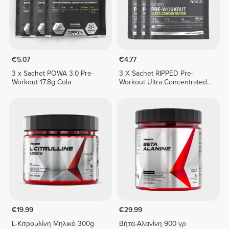
€5.07
€4.77
3 x Sachet POWA 3.0 Pre-
3 X Sachet RIPPED Pre-
Workout 17.8g Cola
Workout Ultra Concentrated
12.3 g
€19.99
€29.99
L-Κιτρουλίνη Μηλικό 300g
Βήτα-Αλανίνη 900 γρ