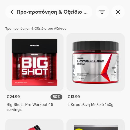
Προ-προπόνηση & Οξείδιο του Αζώτου
Προ-προπόνηση & Οξείδιο του Αζώτου
€24.99
50%
€13.99
Big Shot - Pre-Workout 46
L-Κιτρουλίνη Μηλικό 150g
servings