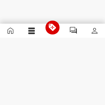
Χρήσιμες Πληροφορίες
Γίνε μέλος της ομάδας μας
Γίνε Συνεργάτης
Όροι & Προϋποθέσεις
Εξυπηρέτηση Πελατών
Εγγραφείτε στο Newsletter
Λάβετε νέα και προσφορές
στο email σας.
Εγγραφή