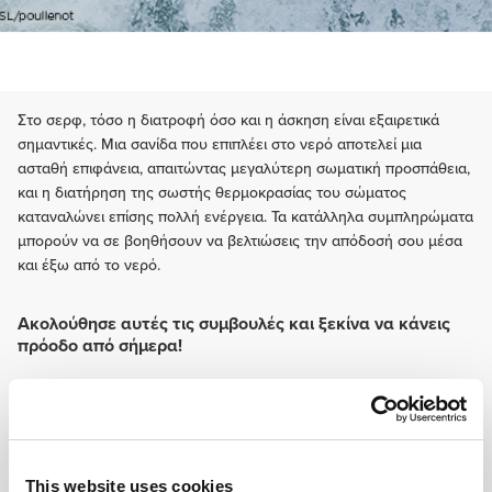
Στο σερφ, τόσο η διατροφή όσο και η άσκηση είναι εξαιρετικά
σημαντικές. Μια σανίδα που επιπλέει στο νερό αποτελεί μια
ασταθή επιφάνεια, απαιτώντας μεγαλύτερη σωματική προσπάθεια,
και η διατήρηση της σωστής θερμοκρασίας του σώματος
καταναλώνει επίσης πολλή ενέργεια. Τα κατάλληλα συμπληρώματα
μπορούν να σε βοηθήσουν να βελτιώσεις την απόδοσή σου μέσα
και έξω από το νερό.
Ακολούθησε αυτές τις συμβουλές και ξεκίνα να κάνεις
πρόοδο από σήμερα!
ΕΚΠΑΊΔΕΥΣΗ
Η λειτουργική προπόνηση είναι απαραίτητη για καλύτερη ισορροπία,
ιδιοδεκτικότητα και σταθερότητα του κορμού. Ασκήσεις αυτού του τύπου
θα βελτιώσουν την ικανότητά σας να πραγματοποιείτε στροφές κατά την
εναλλαγή από ράγα σε ράγα, κάνοντας cutbacks, bottoms, aerials, snaps
This website uses cookies
κ.λπ. Θα μπορείτε να διατηρήσετε και ακόμη να βελτιώσετε την ισορροπία