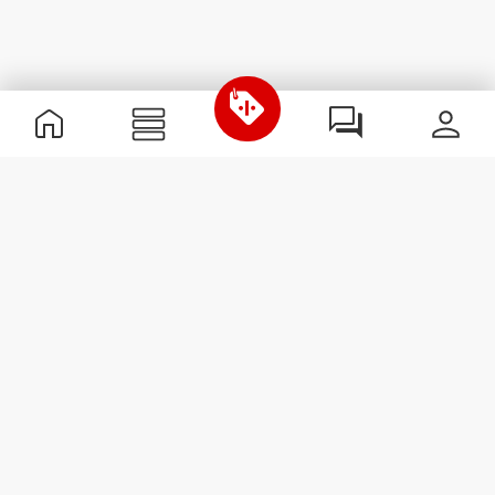
Χρήσιμες Πληροφορίες
Γίνε μέλος της ομάδας μας
Γίνε Συνεργάτης
Όροι & Προϋποθέσεις
Εξυπηρέτηση Πελατών
Εγγραφείτε στο Newsletter
Λάβετε νέα και προσφορές
στο email σας.
Εγγραφή
#ExceedYourself