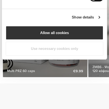
Show details
Allow all cookies
Use necessary cookies only
ZMB6 - Ψε
Multi PRZ 60 caps
120 κάψου
€9.99