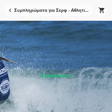
Συμπληρώματα για Σερφ - Αθλητική Διατροφή | Prozis
Σερφάρισμα