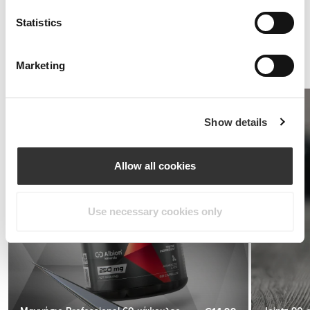
Στην καλλισθενική γυμναστική οι αρθρώσεις απαιτούν πολλή
προσοχή, ειδικά οι ώμοι.
Statistics
Ένα καλό συμπλήρωμα για την αποκατάσταση των μυών και οι
αρθρώσεις που είναι καλά λιπασμένες και προστατευμένες από
φλεγμονές θα κάνουν τη διαφορά κατά την εκτέλεση των Russian
Marketing
Dips ή των Toe-Touch Pull-Ups, για παράδειγμα.
Show details
Allow all cookies
Use necessary cookies only