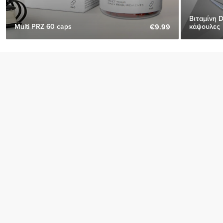
Βιταμίνη D
Multi PRZ 60 caps
κάψουλες
€9.99