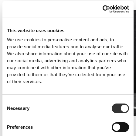
βοηθήσουν.
This website uses cookies
We use cookies to personalise content and ads, to
provide social media features and to analyse our traffic.
We also share information about your use of our site with
our social media, advertising and analytics partners who
may combine it with other information that you’ve
provided to them or that they’ve collected from your use
of their services.
Consent
Xtreme L-Carnitine 20 φιαλίδια
XCESS Ult
€24.99
Necessary
Selection
Πρόληψη τραυματισμών
Preferences
Αρθρώσεις!