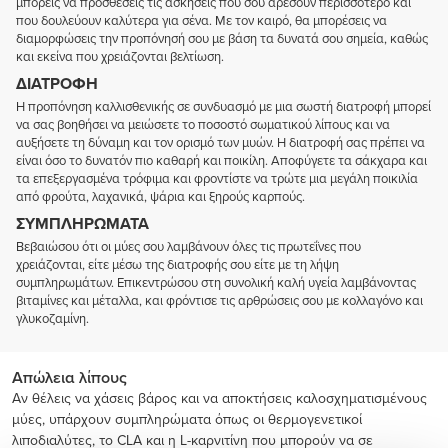
μπορείς να προσθέσεις τις ασκήσεις που σου αρέσουν περισσότερο και
που δουλεύουν καλύτερα για σένα. Με τον καιρό, θα μπορέσεις να
διαμορφώσεις την προπόνησή σου με βάση τα δυνατά σου σημεία, καθώς
και εκείνα που χρειάζονται βελτίωση.
ΔΙΑΤΡΟΦΉ
Η προπόνηση καλλισθενικής σε συνδυασμό με μια σωστή διατροφή μπορεί
να σας βοηθήσει να μειώσετε το ποσοστό σωματικού λίπους και να
αυξήσετε τη δύναμη και τον ορισμό των μυών. Η διατροφή σας πρέπει να
είναι όσο το δυνατόν πιο καθαρή και ποικίλη. Αποφύγετε τα σάκχαρα και
τα επεξεργασμένα τρόφιμα και φροντίστε να τρώτε μια μεγάλη ποικιλία
από φρούτα, λαχανικά, ψάρια και ξηρούς καρπούς.
ΣΥΜΠΛΗΡΏΜΑΤΑ
Βεβαιώσου ότι οι μύες σου λαμβάνουν όλες τις πρωτεΐνες που
χρειάζονται, είτε μέσω της διατροφής σου είτε με τη λήψη
συμπληρωμάτων. Επικεντρώσου στη συνολική καλή υγεία λαμβάνοντας
βιταμίνες και μέταλλα, και φρόντισε τις αρθρώσεις σου με κολλαγόνο και
γλυκοζαμίνη.
Απώλεια λίπους
Αν θέλεις να χάσεις βάρος και να αποκτήσεις καλοσχηματισμένους
μύες, υπάρχουν συμπληρώματα όπως οι θερμογενετικοί
λιποδιαλύτες, το CLA και η L-καρνιτίνη που μπορούν να σε