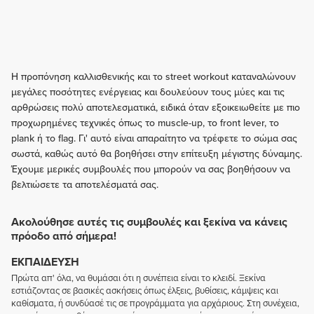
Η προπόνηση καλλισθενικής και το street workout καταναλώνουν
μεγάλες ποσότητες ενέργειας και δουλεύουν τους μύες και τις
αρθρώσεις πολύ αποτελεσματικά, ειδικά όταν εξοικειωθείτε με πιο
προχωρημένες τεχνικές όπως το muscle-up, το front lever, το
plank ή το flag. Γι' αυτό είναι απαραίτητο να τρέφετε το σώμα σας
σωστά, καθώς αυτό θα βοηθήσει στην επίτευξη μέγιστης δύναμης.
Έχουμε μερικές συμβουλές που μπορούν να σας βοηθήσουν να
βελτιώσετε τα αποτελέσματά σας.
Ακολούθησε αυτές τις συμβουλές και ξεκίνα να κάνεις
πρόοδο από σήμερα!
ΕΚΠΑΊΔΕΥΣΗ
Πρώτα απ' όλα, να θυμάσαι ότι η συνέπεια είναι το κλειδί. Ξεκίνα
εστιάζοντας σε βασικές ασκήσεις όπως έλξεις, βυθίσεις, κάμψεις και
καθίσματα, ή συνδύασέ τις σε προγράμματα για αρχάριους. Στη συνέχεια,