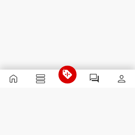
Χρήσιμες Πληροφορίες
Γίνε μέλος της ομάδας μας
Γίνε Συνεργάτης
Όροι & Προϋποθέσεις
Εξυπηρέτηση Πελατών