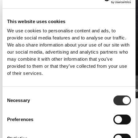
This website uses cookies
We use cookies to personalise content and ads, to
provide social media features and to analyse our traffic.
We also share information about your use of our site with
our social media, advertising and analytics partners who
may combine it with other information that you’ve
provided to them or that they’ve collected from your use
of their services.
Xtreme L-Carnitine 20 φιαλίδια
XCESS Ult
€24.99
Consent
Necessary
Selection
Πρόληψη τραυματισμών
Αρθρώσεις!
Preferences
Στην καλλισθενική γυμναστική οι αρθρώσεις απαιτούν πολλή
προσοχή, ειδικά οι ώμοι.
Ένα καλό συμπλήρωμα για την αποκατάσταση των μυών και οι