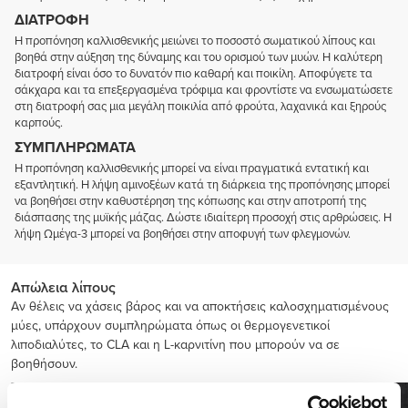
ΔΙΑΤΡΟΦΉ
Η προπόνηση καλλισθενικής μειώνει το ποσοστό σωματικού λίπους και
βοηθά στην αύξηση της δύναμης και του ορισμού των μυών. Η καλύτερη
διατροφή είναι όσο το δυνατόν πιο καθαρή και ποικίλη. Αποφύγετε τα
σάκχαρα και τα επεξεργασμένα τρόφιμα και φροντίστε να ενσωματώσετε
στη διατροφή σας μια μεγάλη ποικιλία από φρούτα, λαχανικά και ξηρούς
καρπούς.
ΣΥΜΠΛΗΡΏΜΑΤΑ
Η προπόνηση καλλισθενικής μπορεί να είναι πραγματικά εντατική και
εξαντλητική. Η λήψη αμινοξέων κατά τη διάρκεια της προπόνησης μπορεί
να βοηθήσει στην καθυστέρηση της κόπωσης και στην αποτροπή της
διάσπασης της μυϊκής μάζας. Δώστε ιδιαίτερη προσοχή στις αρθρώσεις. Η
λήψη Ωμέγα-3 μπορεί να βοηθήσει στην αποφυγή των φλεγμονών.
Απώλεια λίπους
Αν θέλεις να χάσεις βάρος και να αποκτήσεις καλοσχηματισμένους
μύες, υπάρχουν συμπληρώματα όπως οι θερμογενετικοί
λιποδιαλύτες, το CLA και η L-καρνιτίνη που μπορούν να σε
βοηθήσουν.