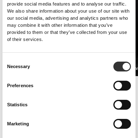
provide social media features and to analyse our traffic.
We also share information about your use of our site with
our social media, advertising and analytics partners who
may combine it with other information that you’ve
provided to them or that they’ve collected from your use
of their services.
Consent
Necessary
Selection
PRO•CGT 400 g
Βήτα Αλαν
€12.99
Βελτιωμένη Αντοχή
Preferences
Τα συμπληρώματα πρωτεΐνης ορού γάλακτος και αμινοξέων είναι το
κλειδί για την καταπολέμηση των συμπτωμάτων κόπωσης.
Statistics
Marketing