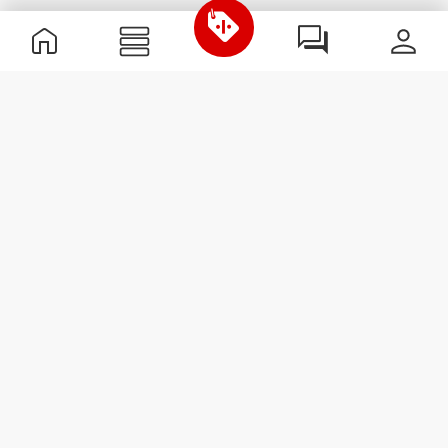
Χρήσιμες Πληροφορίες
Γίνε μέλος της ομάδας μας
Γίνε Συνεργάτης
Όροι & Προϋποθέσεις
Εξυπηρέτηση Πελατών
Εγγραφείτε στο Newsletter
Λάβετε νέα και προσφορές
στο email σας.
Εγγραφή
#ExceedYourself