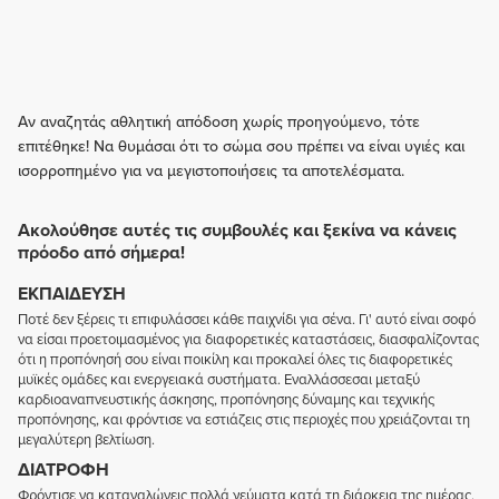
Αν αναζητάς αθλητική απόδοση χωρίς προηγούμενο, τότε
επιτέθηκε! Να θυμάσαι ότι το σώμα σου πρέπει να είναι υγιές και
ισορροπημένο για να μεγιστοποιήσεις τα αποτελέσματα.
Ακολούθησε αυτές τις συμβουλές και ξεκίνα να κάνεις
πρόοδο από σήμερα!
ΕΚΠΑΊΔΕΥΣΗ
Ποτέ δεν ξέρεις τι επιφυλάσσει κάθε παιχνίδι για σένα. Γι' αυτό είναι σοφό
να είσαι προετοιμασμένος για διαφορετικές καταστάσεις, διασφαλίζοντας
ότι η προπόνησή σου είναι ποικίλη και προκαλεί όλες τις διαφορετικές
μυϊκές ομάδες και ενεργειακά συστήματα. Εναλλάσσεσαι μεταξύ
καρδιοαναπνευστικής άσκησης, προπόνησης δύναμης και τεχνικής
προπόνησης, και φρόντισε να εστιάζεις στις περιοχές που χρειάζονται τη
μεγαλύτερη βελτίωση.
ΔΙΑΤΡΟΦΉ
Φρόντισε να καταναλώνεις πολλά γεύματα κατά τη διάρκεια της ημέρας.