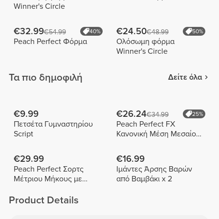
Winner's Circle
€32.99
€24.50
€54.99
40%
€48.99
50%
Peach Perfect Φόρμα
Ολόσωμη φόρμα
Winner's Circle
Τα πιο δημοφιλή
Δείτε όλα
€9.99
€26.24
€34.99
25%
Πετσέτα Γυμναστηρίου
Peach Perfect FX
Script
Κανονική Μέση Μεσαίου
Μήκους Σορτς
€29.99
€16.99
Peach Perfect Σορτς
Ιμάντες Άρσης Βαρών
Μέτριου Μήκους με
από Βαμβάκι x 2
Ψηλή Μέση
Product Details