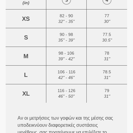
(in)
82 - 90
77
XS
32" - 35"
30"
90 - 98
77.5
S
35" - 39"
30.5"
98 - 106
78
M
39" - 42"
31"
106 - 116
78.5
L
42" - 46"
31"
116 - 126
79
XL
46" - 50"
31"
Αν οι μετρήσεις των γοφών και της μέσης σας
υποδεικνύουν διαφορετικές συστάσεις
μεγέθους, σας προτείνουμε να επιλέξετε το