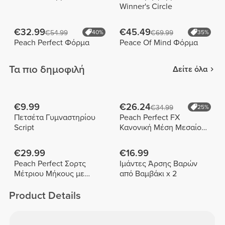
Winner's Circle
€32.99
€45.49
€54.99
40%
€69.99
35%
Peach Perfect Φόρμα
Peace Of Mind Φόρμα
Τα πιο δημοφιλή
Δείτε όλα
€9.99
€26.24
€34.99
25%
Πετσέτα Γυμναστηρίου
Peach Perfect FX
Script
Κανονική Μέση Μεσαίου
Μήκους Σορτς
€29.99
€16.99
Peach Perfect Σορτς
Ιμάντες Άρσης Βαρών
Μέτριου Μήκους με
από Βαμβάκι x 2
Ψηλή Μέση
Product Details