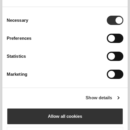
δεύτερο δέρμα, με βελτιωμένη ελαστικότητα,
υποστήριξη και άνεση.
Consent
Necessary
Selection
RevoKnit
αποδίδει καλύτερα, προσφέρει
μεγαλύτερη άνεση και είναι καλύτερο για το
περιβάλλον.
Preferences
Statistics
ΤΕΧΝΟΛΟΓΊΑ ΙΝΏΝ
Marketing
Show details
Allow all cookies
58% Πολυαμίδιο / 38% Πολυεστέρας / 4%
Ελαστάνη