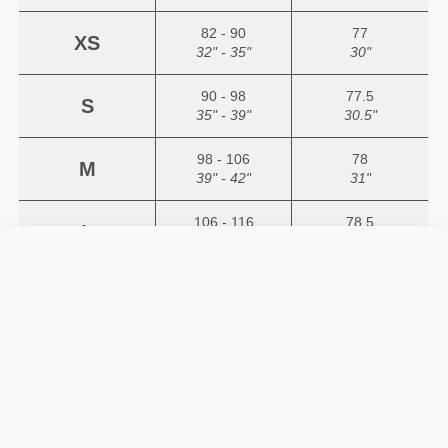
82 - 90
77
XS
32" - 35"
30"
90 - 98
77.5
S
35" - 39"
30.5"
98 - 106
78
M
39" - 42"
31"
106 - 116
78.5
L
42" - 46"
31"
116 - 126
79
XL
46" - 50"
31"
Αν οι μετρήσεις των γοφών και της μέσης σας
υποδεικνύουν διαφορετικές συστάσεις
μεγέθους, σας προτείνουμε να επιλέξετε το