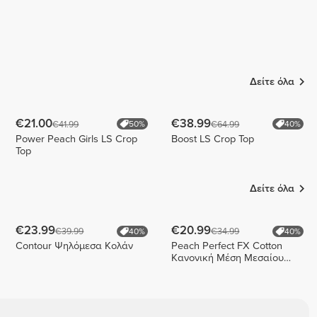
Δείτε όλα
€21.00
€38.99
€41.99
€64.99
50%
40%
Power Peach Girls LS Crop
Boost LS Crop Top
Top
Δείτε όλα
€23.99
€20.99
€39.99
€34.99
40%
40%
Contour Ψηλόμεσα Κολάν
Peach Perfect FX Cotton
Κανονική Μέση Μεσαίου
Μήκους Σορτς