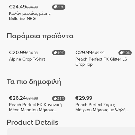
€24.49
€34.99
30%
Κολάν μεσαίας μέσης
Ballerina NRG
Παρόμοια προϊόντα
€20.99
€29.99
€34.99
€49.99
40%
40%
Alpine Crop T-Shirt
Peach Perfect FX Glitter LS
Crop Top
Τα πιο δημοφιλή
€26.24
€29.99
€34.99
25%
Peach Perfect FX Κανονική
Peach Perfect Σορτς
Μέση Μεσαίου Μήκους
Μέτριου Μήκους με Ψηλή
Σορτς
Μέση
Product Details