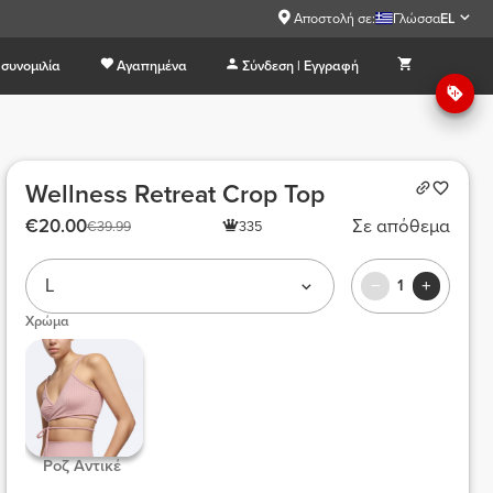
Αποστολή σε:
Γλώσσα
EL
συνομιλία
Αγαπημένα
Σύνδεση | Εγγραφή
Wellness Retreat Crop Top
€20.00
Σε απόθεμα
€39.99
335
L
1
Χρώμα
 Ροζ Αντικέ  