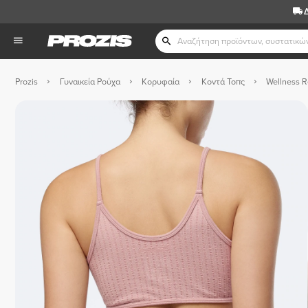
Prozis
Γυναικεία Ρούχα
Κορυφαία
Κοντά Τοπς
Wellness R