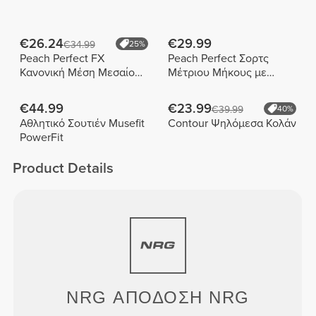
€26.24
€29.99
€34.99
25%
Peach Perfect FX
Peach Perfect Σορτς
Κανονική Μέση Μεσαίου
Μέτριου Μήκους με
Μήκους Σορτς
Ψηλή Μέση
€44.99
€23.99
€39.99
40%
Αθλητικό Σουτιέν Musefit
Contour Ψηλόμεσα Κολάν
PowerFit
Product Details
NRG
ΑΠΟΔΟΣΗ
NRG