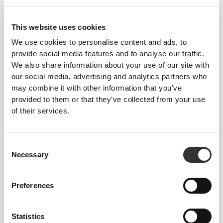
Πετσέτα Γυμναστηρίου
SoulSkin Πετσέτα
Script
Γυμναστηρίου με
Κουκούλα
This website uses cookies
Τα πιο δημοφιλή
Δείτε όλα
We use cookies to personalise content and ads, to
provide social media features and to analyse our traffic.
We also share information about your use of our site with
our social media, advertising and analytics partners who
€34.99
€26.24
€34.99
25%
may combine it with other information that you’ve
WIP Φαρδύ T-Shirt
Peach Perfect FX
provided to them or that they’ve collected from your use
Κανονική Μέση Μεσαίου
Μήκους Σορτς
of their services.
€29.99
€16.99
Peach Perfect Σορτς
Ιμάντες Άρσης Βαρών
Consent
Μέτριου Μήκους με
από Βαμβάκι x 2
Necessary
Ψηλή Μέση
Selection
Πληροφορίες και Φροντίδα
Preferences
Η υπερβολικά μαλακή και απορροφητική πετσέτα
Statistics
πολλαπλών χρήσεων. Χρησιμοποιήστε το Πετσέτα