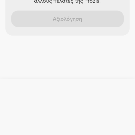
άλλους πελάτες της Prozis.
Αξιολόγηση
Χρήσιμες Πληροφορίες
Γίνε μέλος της ομάδας μας
Γίνε Συνεργάτης
Όροι & Προϋποθέσεις
Εξυπηρέτηση Πελατών
Εγγραφείτε στο Newsletter