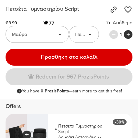
Πετσέτα Γυμναστηρίου Script
Σε Απόθεμα
77
€9.99
Μαύρο
Πετσέτα γυμναστηρίου Scri
1
Προσθήκη στο καλάθι
Redeem for 967 ProzisPoints
You have
0 ProzisPoints
—earn more to get this free!
Offers
-30%
Πετσέτα Γυμναστηρίου
Script
Λουράκι Αστραγάλου -