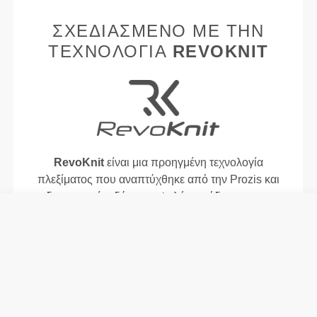
ΣΧΕΔΙΑΣΜΈΝΟ ΜΕ ΤΗΝ
ΤΕΧΝΟΛΟΓΊΑ
REVOKNIT
RevoKnit
είναι μια προηγμένη τεχνολογία
πλεξίματος που αναπτύχθηκε από την Prozis και
δημιουργεί ενδύματα υψηλής απόδοσης, σαν
δεύτερο δέρμα, με βελτιωμένη ελαστικότητα,
υποστήριξη και άνεση.
RevoKnit
αποδίδει καλύτερα, προσφέρει
μεγαλύτερη άνεση και είναι καλύτερο για το
περιβάλλον.