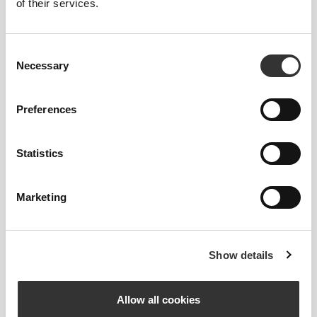
of their services.
Consent
Necessary
Selection
Preferences
Πληροφορίες και Φροντίδα
Statistics
Συνολικές κριτικές
5
(22 κριτικές)
Marketing
Παρόμοια προϊόντα
Δείτε όλα
Show details
€39.99
€23.99
€39.99
40%
Allow all cookies
Κολάν μεσαίας μέσης
Κολάν μεσαίας μέσης