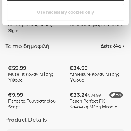
Roadrunner
Wavy Baby
Use necessary cookies only
€29.99
€23.99
€49.99
40%
€39.99
40%
Κολάν μεσαίας μέσης
Contour Ψηλόμεσα Κολάν
Signs
Τα πιο δημοφιλή
Δείτε όλα
€59.99
€34.99
MuseFit Κολάν Μέσης
Athleisure Κολάν Μέσης
Ύψους
Ύψους
€9.99
€26.24
€34.99
25%
Πετσέτα Γυμναστηρίου
Peach Perfect FX
Script
Κανονική Μέση Μεσαίου
Μήκους Σορτς
Product Details