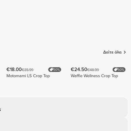
Δείτε όλα
€18.00
€24.50
€35.99
€48.99
50%
50%
Motomami LS Crop Top
Waffle Wellness Crop Top
S