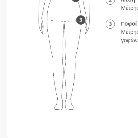
Μέτρησ
Γοφοί
Μέτρησ
γοφών