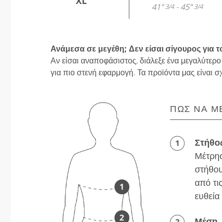
XL
41"
- 45"
3/4
3/4
Ανάμεσα σε μεγέθη; Δεν είσαι σίγουρος για τ
Αν είσαι αναποφάσιστος, διάλεξε ένα μεγαλύτερο
για πιο στενή εφαρμογή. Τα προϊόντα μας είναι σ
ΠΏΣ ΝΑ Μ
Στήθο
Μέτρησ
στήθου
από τι
ευθεία
Μέση