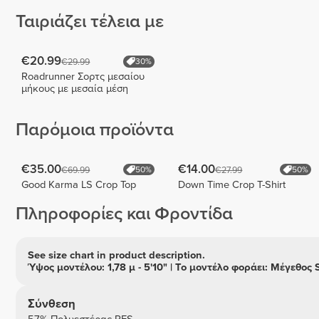
Ταιριάζει τέλεια με
€20.99
€29.99
30%
Roadrunner Σορτς μεσαίου
μήκους με μεσαία μέση
Παρόμοια προϊόντα
€35.00
€14.00
€69.99
€27.99
50%
50%
Good Karma LS Crop Top
Down Time Crop T-Shirt
Πληροφορίες και Φροντίδα
See size chart in product description.
Ύψος μοντέλου: 1,78 μ - 5'10" | Το μοντέλο φοράει: Μέγεθος 
Σύνθεση