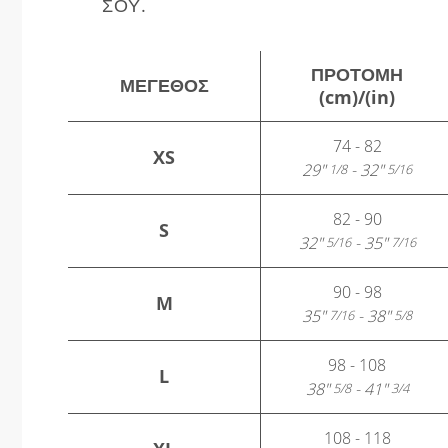
ΣΟΥ.
ΠΡΟΤΟΜΉ
ΜΈΓΕΘΟΣ
(cm)/(in)
74 - 82
XS
29"
- 32"
1/8
5/16
82 - 90
S
32"
- 35"
5/16
7/16
90 - 98
M
35"
- 38"
7/16
5/8
98 - 108
L
38"
- 41"
5/8
3/4
108 - 118