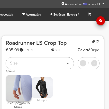
Αποστολή σε:
Γλώσσα
EL
συνομιλία
Αγαπημένα
Σύνδεση | Εγγραφή
Roadrunner LS Crop Top
€35.99
Σε απόθεμα
€59.99
503
Size
1
Χρώμα
 Μαύρο  
 Σκουρόχρωμο 
Μπλε 