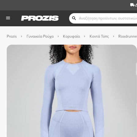
Prozis
Γυναικεία Ρούχα
Κορυφαία
Κοντά Τοπς
Roadrunner