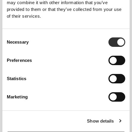
may combine it with other information that you’ve
ΤΕΧΝΟΛΟΓΊΑ
REVOKNIT
provided to them or that they’ve collected from your use
of their services.
Consent
Necessary
Selection
RevoKnit
είναι μια προηγμένη τεχνολογία
Preferences
πλεξίματος που αναπτύχθηκε από την Prozis και
δημιουργεί ενδύματα υψηλής απόδοσης, σαν
δεύτερο δέρμα, με βελτιωμένη ελαστικότητα,
Statistics
υποστήριξη και άνεση.
Marketing
RevoKnit
αποδίδει καλύτερα, προσφέρει
μεγαλύτερη άνεση και είναι καλύτερο για το
περιβάλλον.
Show details