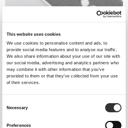
This website uses cookies
We use cookies to personalise content and ads, to
provide social media features and to analyse our traffic.
Πληροφορίες και Φροντίδα
We also share information about your use of our site with
our social media, advertising and analytics partners who
may combine it with other information that you’ve
Συνολικές κριτικές
provided to them or that they’ve collected from your use
of their services.
4.9
(246 κριτικές)
Consent
From Our Community
Δείτε όλα
Necessary
Selection
2
Preferences