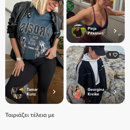
Pinja
Pitkänen
1
Tamar
Georgina
Kunz
Kreike
Ταιριάζει τέλεια με