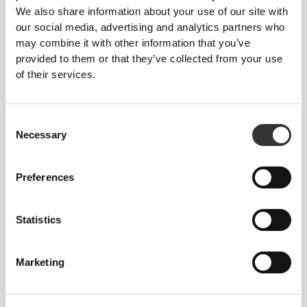
ΠΕΡΙΣΣΌΤΕΡΟ ΑΠΌ
Ό,ΤΙ
We also share information about your use of our site with
ΦΑΊΝΕΤΑΙ
our social media, advertising and analytics partners who
may combine it with other information that you’ve
Χρησιμοποιούμε ένα ύφασμα που στεγνώνει
provided to them or that they’ve collected from your use
γρήγορα και έχει ελαστικότητα δύο κατευθύνσεων
of their services.
στα ρούχα μας, γιατί δεν είναι μόνο φτιαγμένα για να
φαίνεσαι ωραίος, αλλά και για να νιώθεις ωραία.
Consent
Necessary
Selection
ΣΧΕΔΙΑΣΜΈΝΟ ΜΕ ΤΗΝ
Preferences
ΤΕΧΝΟΛΟΓΊΑ
REVOKNIT
Statistics
Marketing
RevoKnit
είναι μια προηγμένη τεχνολογία