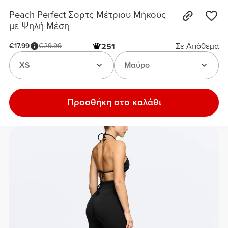
Peach Perfect Σορτς Μέτριου Μήκους
με Ψηλή Μέση
Σε Απόθεμα
€17.99
€29.99
251
XS
Μαύρο
Προσθήκη στο καλάθι