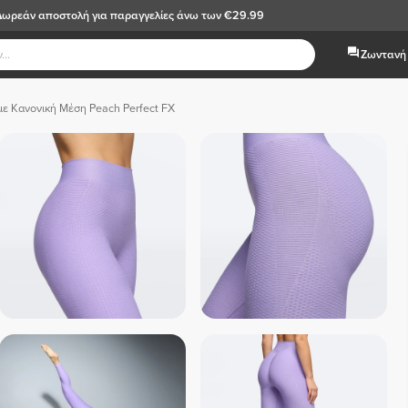
Δωρεάν αποστολή
για παραγγελίες άνω των €29.99
Ζωντανή 
με Κανονική Μέση Peach Perfect FX
 Μπλε Ναυτικό 
 Μαύρο  
 Μπορντό  
 Βασιλικό 
 