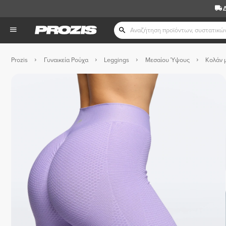
Prozis
Γυναικεία Ρούχα
Leggings
Μεσαίου Ύψους
Κολάν 
 Σκούρο 
 Σκούρο Γκρι 