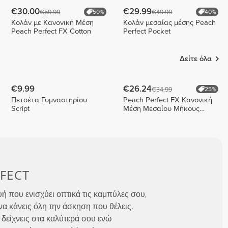
€30.00
€29.99
€59.99
€49.99
50%
40%
Κολάν με Κανονική Μέση
Κολάν μεσαίας μέσης Peach
Peach Perfect FX Cotton
Perfect Pocket
Δείτε όλα
€9.99
€26.24
€34.99
25%
Πετσέτα Γυμναστηρίου
Peach Perfect FX Κανονική
Script
Μέση Μεσαίου Μήκους
Σορτς
FECT
υή που ενισχύει οπτικά τις καμπύλες σου,
να κάνεις όλη την άσκηση που θέλεις.
 δείχνεις στα καλύτερά σου ενώ