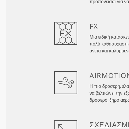
προπονείσαι για να
FX
Μια ειδική κατασκ
πολύ καθησυχαστικ
άνετα και καλυμμέν
AIRMOTIO
Η πιο δροσερή, ελα
να βελτιώνει την ε
δροσερό, ξηρό αέρ
ΣΧΕΔΙΑΣΜ