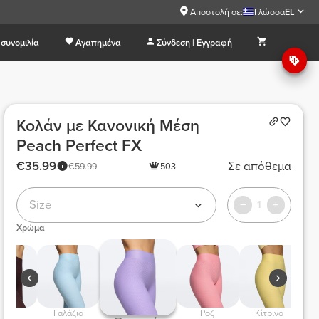
Αποστολή σε:
Γλώσσα
EL
συνομιλία
Αγαπημένα
Σύνδεση | Εγγραφή
Κολάν με Κανονική Μέση
Peach Perfect FX
€35.99
Σε απόθεμα
€59.99
503
Size
1
Χρώμα
Καφέ  
 Γαλάζιο 
 Ροζ 
 Κίτρινο  