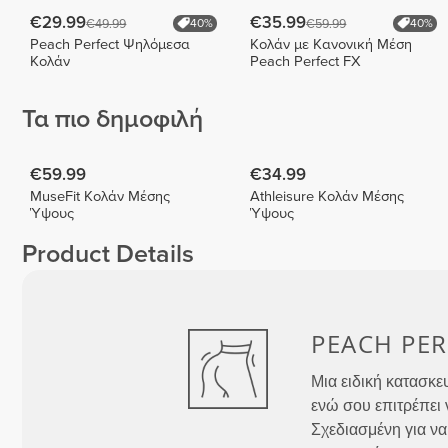
€29.99
€35.99
€49.99
€59.99
40%
40%
Peach Perfect Ψηλόμεσα
Κολάν με Κανονική Μέση
Κολάν
Peach Perfect FX
Τα πιο δημοφιλή
€59.99
€34.99
MuseFit Κολάν Μέσης
Athleisure Κολάν Μέσης
Ύψους
Ύψους
Product Details
PEACH
PER
Μια ειδική κατασκε
ενώ σου επιτρέπει 
Σχεδιασμένη για να