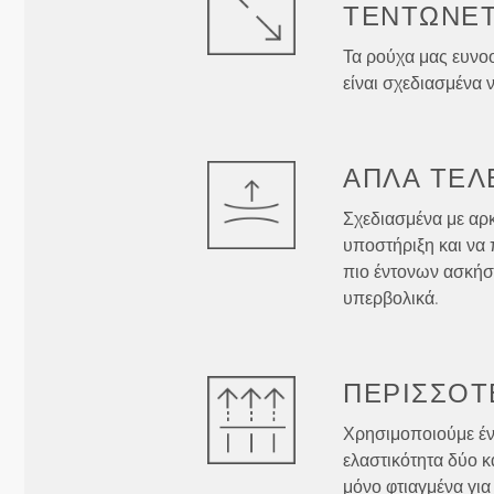
ΤΕΝΤΏΝΕΤ
Τα ρούχα μας ευνοο
είναι σχεδιασμένα ν
ΑΠΛΆ
ΤΈΛ
Σχεδιασμένα με αρ
υποστήριξη και να 
πιο έντονων ασκήσ
υπερβολικά.
ΠΕΡΙΣΣΌΤ
Χρησιμοποιούμε έν
ελαστικότητα δύο κ
μόνο φτιαγμένα για 