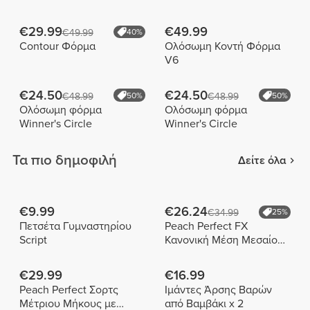
€29.99
€49.99
€49.99
40%
Contour Φόρμα
Ολόσωμη Κοντή Φόρμα
V6
€24.50
€24.50
€48.99
50%
€48.99
50%
Ολόσωμη φόρμα
Ολόσωμη φόρμα
Winner's Circle
Winner's Circle
Τα πιο δημοφιλή
Δείτε όλα
€9.99
€26.24
€34.99
25%
Πετσέτα Γυμναστηρίου
Peach Perfect FX
Script
Κανονική Μέση Μεσαίου
Μήκους Σορτς
€29.99
€16.99
Peach Perfect Σορτς
Ιμάντες Άρσης Βαρών
Μέτριου Μήκους με
από Βαμβάκι x 2