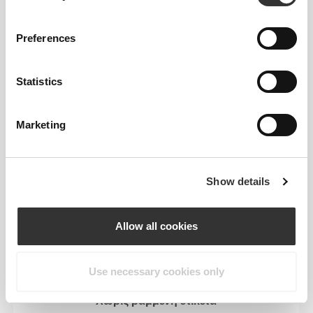
Preferences
Σχεδιασμένα για να εφαρμόζουν άνετα και αρκετά
ελαφριά ώστε να νιώθετε σαν να μην φοράτε τίποτα
Statistics
απολύτως.
Marketing
Η ΕΤΙΚΈΤΑ ΜΑΣ ΕΊΝΑΙ Η
Show details
ΆΝΕΣΉ ΣΑΣ.
Allow all cookies
Use necessary cookies only
Χωρίς ραμμένη ετικέτα