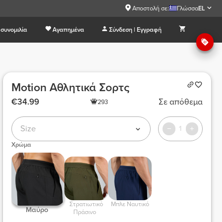
Αποστολή σε:
Γλώσσα
EL
συνομιλία
Αγαπημένα
Σύνδεση | Εγγραφή
Motion Αθλητικά Σορτς
€34.99
Σε απόθεμα
293
Size
1
Χρώμα
 Στρατιωτικό 
 Μπλε Ναυτικό 
 Μαύρο  
Πράσινο  