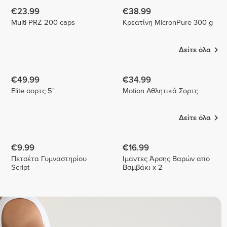
€23.99
€38.99
Multi PRZ 200 caps
Κρεατίνη MicronPure 300 g
Δείτε όλα
€49.99
€34.99
Elite σορτς 5"
Motion Αθλητικά Σορτς
Δείτε όλα
€9.99
€16.99
Πετσέτα Γυμναστηρίου
Ιμάντες Άρσης Βαρών από
Script
Βαμβάκι x 2