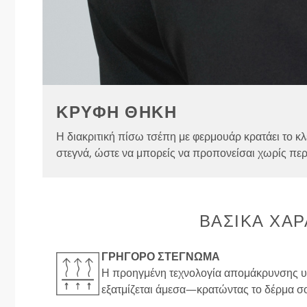
ΚΡΥΦΗ ΘΗΚΗ
Η διακριτική πίσω τσέπη με φερμουάρ κρατάει το κλ
στεγνά, ώστε να μπορείς να προπονείσαι χωρίς πε
ΒΑΣΙΚΑ ΧΑΡ
ΓΡΉΓΟΡΟ ΣΤΈΓΝΩΜΑ
Η προηγμένη τεχνολογία απομάκρυνσης υγ
εξατμίζεται άμεσα—κρατώντας το δέρμα σο