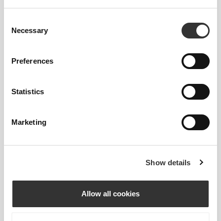
84% Βαμβάκι
12% Πολυαμίδιο
Consent
4% Ελαστάνη
Necessary
Selection
Κατασκευασμένο στην Πορτογαλία
Preferences
Statistics
Οδηγός Μεγεθών
Marketing
Αυτό το αντικείμενο
Show details
Allow all cookies