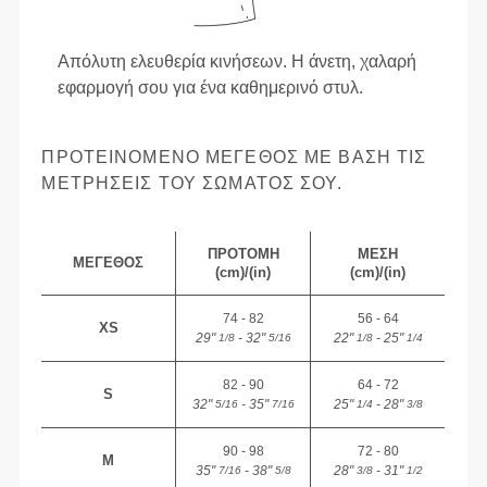
Απόλυτη ελευθερία κινήσεων. Η άνετη, χαλαρή
εφαρμογή σου για ένα καθημερινό στυλ.
ΠΡΟΤΕΙΝΌΜΕΝΟ ΜΈΓΕΘΟΣ ΜΕ ΒΆΣΗ ΤΙΣ
ΜΕΤΡΉΣΕΙΣ ΤΟΥ ΣΏΜΑΤΌΣ ΣΟΥ.
ΠΡΟΤΟΜΉ
ΜΈΣΗ
ΜΈΓΕΘΟΣ
(cm)/(in)
(cm)/(in)
74 - 82
56 - 64
XS
29"
- 32"
22"
- 25"
1/8
5/16
1/8
1/4
82 - 90
64 - 72
S
32"
- 35"
25"
- 28"
5/16
7/16
1/4
3/8
90 - 98
72 - 80
M
35"
- 38"
28"
- 31"
7/16
5/8
3/8
1/2