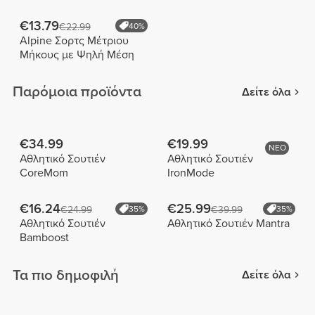
€13.79
€22.99
40%
Alpine Σορτς Μέτριου
Μήκους με Ψηλή Μέση
Παρόμοια προϊόντα
Δείτε όλα
€34.99
€19.99
ΝΕΟ
Αθλητικό Σουτιέν
Αθλητικό Σουτιέν
CoreMom
IronMode
€16.24
€25.99
€24.99
35%
€39.99
35%
Αθλητικό Σουτιέν
Αθλητικό Σουτιέν Mantra
Bamboost
Τα πιο δημοφιλή
Δείτε όλα