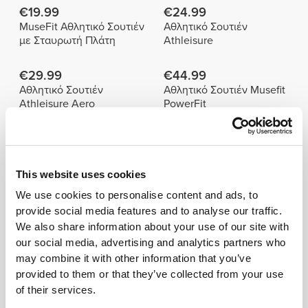
€19.99
€24.99
MuseFit Αθλητικό Σουτιέν
Αθλητικό Σουτιέν
με Σταυρωτή Πλάτη
Athleisure
€29.99
€44.99
Αθλητικό Σουτιέν
Αθλητικό Σουτιέν Musefit
Athleisure Aero
PowerFit
Πληροφορίες και Φροντίδα
This website uses cookies
We use cookies to personalise content and ads, to
Ύψος μοντέλου: 1,78 μ - 5'10" | Το μοντέλο
provide social media features and to analyse our traffic.
φοράει: Μέγεθος S
We also share information about your use of our site with
our social media, advertising and analytics partners who
See size chart in product description.
may combine it with other information that you’ve
provided to them or that they’ve collected from your use
of their services.
Σύνθεση