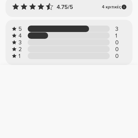
4.75/5
4 κριτικές
5
3
4
1
3
0
2
0
1
0
Κριτικές πελατών
Ana C.
2026-06-25
Μπλε σουτιέν
Λατρεύω αυτό το σουτιέν. Είναι πολύ άνετο
και το χρώμα του είναι πανέμορφο.
Δείτε το πρωτότυπο