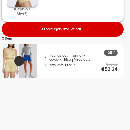
 Κίτρινο / 
Μπεζ 
Προσθήκη στο καλάθι
Offers
-25%
Houndstooth Harmony
Κανονική Μέση Μεσαίου
Μήκους Σορτς
€70.98
Μπουφάν Elite P
€53.24