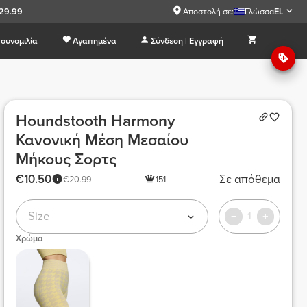
€29.99
Αποστολή σε:
Γλώσσα
EL
συνομιλία
Αγαπημένα
Σύνδεση | Εγγραφή
Houndstooth Harmony
Κανονική Μέση Μεσαίου
Μήκους Σορτς
€10.50
Σε απόθεμα
€20.99
151
Size
1
Χρώμα