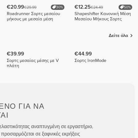
€20.99
€12.25
€29.99
€24.49
30%
50%
Roadrunner Σορτς μεσαίου
Shapeshifter Κανονική Μέση
μήκους με μεσαία μέση
Μεσαίου Μήκους Σορτς
Δείτε όλα
€39.99
€44.99
Σορτς μεσαίας μέσης με V
Σορτς IronMode
πλάτη
ΈΝΟ ΓΙΑ
ΝΑ
ΑΙ
ελαστικότητας αναπτυγμένη σε εργαστήριο,
 προσαρμόζεται σε ξαφνικές εκρήξεις