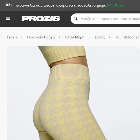
Η παραγγελία σας μπορεί ακόμα να αποσταλεί σήμερα
04
:
31
:
52
Prozis
Γυναικεία Ρούχα
Κάτω Μέρη
Σορτς
Houndstooth 