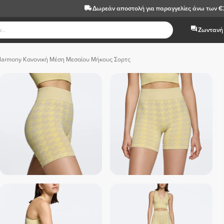
Δωρεάν αποστολή
για παραγγελίες άνω των 
Ζωντανή 
Harmony Κανονική Μέση Μεσαίου Μήκους Σορτς