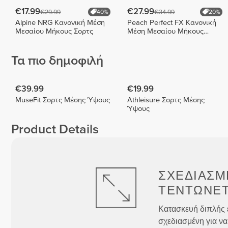
€17.99
€27.99
€29.99
€34.99
40%
20%
Alpine NRG Κανονική Μέση
Peach Perfect FX Κανονική
Μεσαίου Μήκους Σορτς
Μέση Μεσαίου Μήκους
Σορτς
Τα πιο δημοφιλή
€39.99
€19.99
MuseFit Σορτς Μέσης Ύψους
Athleisure Σορτς Μέσης
Ύψους
Product Details
ΣΧΕΔΙΑΣΜ
ΤΕΝΤΏΝΕΤ
Κατασκευή διπλής 
σχεδιασμένη για να