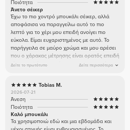
Ποιότητα
Άνετο σέικερ
Έχω το πιο χοντρό μπουκάλι σέικερ, αλλά
αποφάσισα να παραγγείλω αυτό το πιο
λεπτό για το χέρι μου επειδή ανοίγει πιο
εύκολα. Είμαι ευχαριστημένος με αυτό. Το
παρήγγειλα σε μαύρο χρώμα και μου αρέσει
που ο χάρακας μέτρησης είναι ορατός επειδή
είναι εντελώς κρυμμένος στο πιο χοντρό
Δείτε το πρωτότυπο
Δείτε περισσότερα
μοντέλο.
Tobias M.
2026-07-21
Άνεση
Ποιότητα
Καλό μπουκάλι
Τα χρησιμοποιώ εδώ και μια εβδομάδα και
μέχρι στιγμής είμαι ενθουσιασμένος. Το