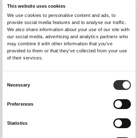
Σχεδιασμένο με ενσωματωμένο λουράκι για πιο
This website uses cookies
εύκολη μεταφορά και κράτημα.
We use cookies to personalise content and ads, to
provide social media features and to analyse our traffic.
We also share information about your use of our site with
our social media, advertising and analytics partners who
may combine it with other information that you’ve
provided to them or that they’ve collected from your use
of their services.
ΦΙΛΙΚΌ ΠΡΟΣ ΤΙΣ ΘΉΚΕΣ
ΠΟΤΗΡΙΏΝ
Consent
Σχεδιασμένο για να ταιριάζει στους τυπικούς σας
Necessary
Selection
ποτηροθήκες, από το ποδήλατό σας μέχρι το
αυτοκίνητό σας.
Preferences
Statistics
Πληροφορίες και Φροντίδα