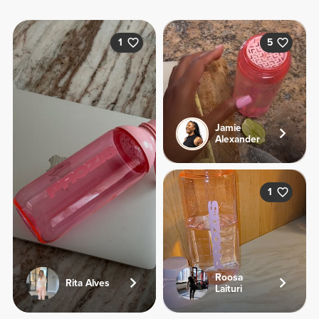
1
5
Jamie
Alexander
1
Roosa
Rita Alves
Laituri