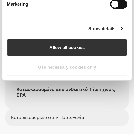
Marketing
Η Fusion Μπουκάλι Σέικερ είναι κατασκευασμένη
από ένα υλικό υψηλής αντοχής στα χτυπήματα και
μπορεί να αντέξει τόσο κρύα όσο και ζεστά
ροφήματα. Ανακίνησέ το και πιες!
Show details
Allow all cookies
Κατάλληλο για το πλυντήριο πιάτων (μέγ.
60ºC/140ºF)
Use necessary cookies only
Χωρητικότητα: 600 mL
Κατασκευασμένο από ανθεκτικό Tritan χωρίς
BPA
Κατασκευασμένο στην Πορτογαλία