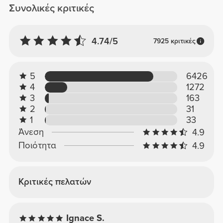
Συνολικές κριτικές
4.74/5
7925 κριτικές
5
6426
4
1272
3
163
2
31
1
33
Άνεση
4.9
Ποιότητα
4.9
Κριτικές πελατών
Ignace S.