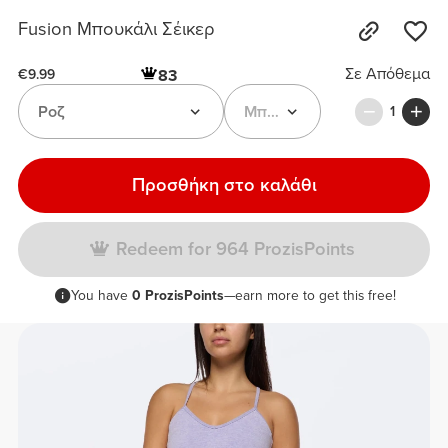
Fusion Μπουκάλι Σέικερ
Σε Απόθεμα
83
€9.99
Ροζ
Μπουκάλι Αναδευτήρας Fus
1
Προσθήκη στο καλάθι
Redeem for 964 ProzisPoints
You have
0 ProzisPoints
—earn more to get this free!