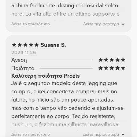
abbina facilmente, distinguendosi dal solito
nero. La vita alta offfre un ottimo supporto e
una sensazione di sicurezza, senza stringere
Δείτε το πρωτότυπο
Δείτε περισσότερα
o creare fastidi durante l''allenamento. Il
tessuto è morbido al tatto e si adatta bene al
Susana S.
corpo, garantendo libertà di movimento senza
2024-11-26
trasparenze, anche durante squat o affondi. Li
Άνεση
ho trovati perfetti sia per l''allenamento
Ποιότητα
intenso che per un uso più casual. In sintesi,
Καλύτερη ποιότητα Prozis
un ottimo acquisto per chi cerca un capo
Já é o segundo modelo desta legging que
sportivo funzionale, stiloso e confortevole.
compro, e irei concerteza comprar mais no
futuro, no início são um pouco apertadas,
mas com o tempo vão cedendo e ajustam-se
perfeitamente ao corpo. Tecido resistente,
push-up, e fazem uma silhueta maravilhosa.
Vejo outras pessoas com διαφοροποιημένοι
Δείτε το πρωτότυπο
Δείτε περισσότερα