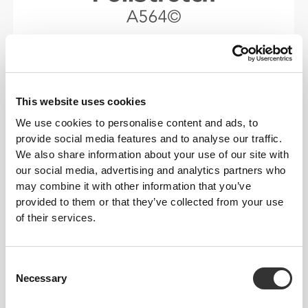
56% Πολυεστέρας 40% Πολυαμίδιο / 4%
Ελαστάνη
PoliStretch© είναι η δική μας, πολύ ευέλικτη,
This website uses cookies
τεχνολογία ινών που αναπτύχθηκε στο εργαστήριο
We use cookies to personalise content and ads, to
και παρέχει το σωστό επίπεδο συμπίεσης με
provide social media features and to analyse our traffic.
άφθονη δύναμη ελαστικότητας για καλύτερη
We also share information about your use of our site with
απόδοση, υποστήριξη και άνεση. Το PoliStretch© σε
our social media, advertising and analytics partners who
κρατά στεγνό και δροσερό και είναι πολύ φιλικό
may combine it with other information that you’ve
στην κίνηση.
provided to them or that they’ve collected from your use
of their services.
Consent
Necessary
Selection