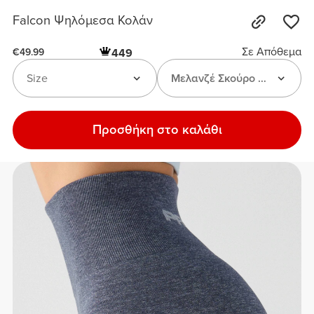
Falcon Ψηλόμεσα Κολάν
Σε Απόθεμα
449
€49.99
Size
Μελανζέ Σκούρο Μπλε
Προσθήκη στο καλάθι