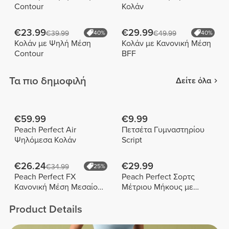
Contour
Κολάν
€23.99
€29.99
€39.99
40%
€49.99
40%
Κολάν με Ψηλή Μέση
Κολάν με Κανονική Μέση
Contour
BFF
Τα πιο δημοφιλή
Δείτε όλα
€59.99
€9.99
Peach Perfect Air
Πετσέτα Γυμναστηρίου
Ψηλόμεσα Κολάν
Script
€26.24
€29.99
€34.99
25%
Peach Perfect FX
Peach Perfect Σορτς
Κανονική Μέση Μεσαίου
Μέτριου Μήκους με
Μήκους Σορτς
Ψηλή Μέση
Product Details