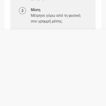
Μέση
Μέτρησε γύρω από τη φυσική
σου γραμμή μέσης.
Πληροφορίες και Φροντίδα
Το Daily Σουτιέν Τριγωνάκι είναι ένα ελαφρύ και
εξαιρετικά απαλό σουτιέν που προσαρμόζεται άνετα
στο σώμα σου. Φτιαγμένο για να τρέχεις, να
σηκώνεις και να τεντώνεσαι μαζί του.
Ύψος μοντέλου: 1.66 μ - 5'5'' | Το μοντέλο
φοράει: Μέγεθος S