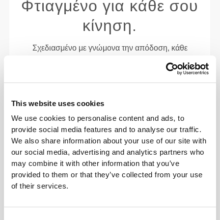
Φτιαγμένο για κάθε σου
κίνηση.
Σχεδιασμένο με γνώμονα την απόδοση, κάθε
κομμάτι συνδυάζει υφάσματα υψηλής ποιότητας,
έξυπνο σχεδιασμό και μια καθαρή αισθητική που
προσαρμόζεται στο σώμα και τους στόχους σου.
Ελαφρύ αλλά ανθεκτικό. Αναπνεύσιμο αλλά
This website uses cookies
υποστηρικτικό. Από την προθέρμανση μέχρι την
We use cookies to personalise content and ads, to
αποθεραπεία—και όλα τα ενδιάμεσα—τα βασικά
provide social media features and to analyse our traffic.
προϊόντα της Prozis σε βοηθούν να νιώθεις
We also share information about your use of our site with
ισορροπημένος, τολμηρός και έτοιμος για δράση
our social media, advertising and analytics partners who
σε κάθε ραφή.
may combine it with other information that you’ve
provided to them or that they’ve collected from your use
ΜΙΑ ΕΠΙΠΛΈΟΝ ΠΙΝΕΛΙΆ
of their services.
Consent