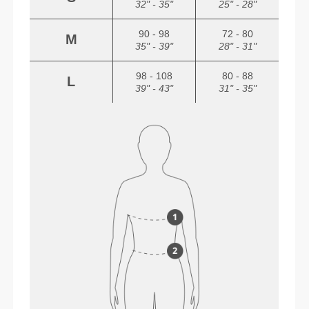
32" - 35"
25" - 28"
90 - 98
72 - 80
M
35" - 39"
28" - 31"
98 - 108
80 - 88
L
39" - 43"
31" - 35"