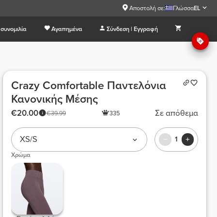
Αποστολή σε:
Γλώσσα
EL
συνομιλία
Αγαπημένα
Σύνδεση | Εγγραφή
Crazy Comfortable Παντελόνια
Κανονικής Μέσης
€20.00
Σε απόθεμα
€39.99
335
XS/S
1
Χρώμα