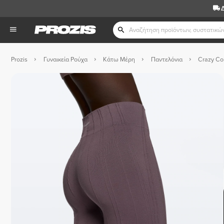
Prozis
Γυναικεία Ρούχα
Κάτω Μέρη
Παντελόνια
Crazy Co