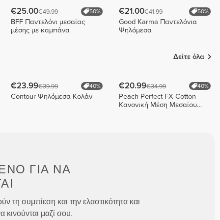
€25.00
€21.00
€49.99
€41.99
50%
50%
BFF Παντελόνι μεσαίας
Good Karma Παντελόνια
μέσης με καμπάνα
Ψηλόμεσα
Δείτε όλα
€23.99
€20.99
€39.99
€34.99
40%
40%
Contour Ψηλόμεσα Κολάν
Peach Perfect FX Cotton
Κανονική Μέση Μεσαίου
Μήκους Σορτς
ΈΝΟ ΓΙΑ
ΝΑ
ΑΙ
ύν τη συμπίεση και την ελαστικότητα και
α κινούνται μαζί σου.