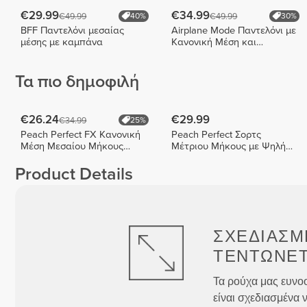
€29.99
€34.99
€49.99
€49.99
40%
30%
BFF Παντελόνι μεσαίας
Airplane Mode Παντελόνι με
μέσης με καμπάνα
Κανονική Μέση και
Καμπάνα
Τα πιο δημοφιλή
€26.24
€29.99
€34.99
25%
Peach Perfect FX Κανονική
Peach Perfect Σορτς
Μέση Μεσαίου Μήκους
Μέτριου Μήκους με Ψηλή
Σορτς
Μέση
Product Details
ΣΧΕΔΙΑΣΜ
ΤΕΝΤΏΝΕΤ
Τα ρούχα μας ευνοο
είναι σχεδιασμένα ν