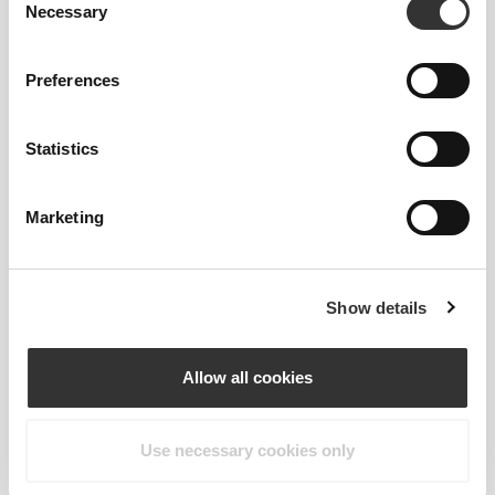
Necessary
Selection
Σχεδιασμένα για αθλητές και ενεργούς τρόπους
ζωής, τα προϊόντα Prozis συνδυάζουν προηγμένα
Preferences
υλικά και ανατομικά σχέδια για να παρέχουν
στοχευμένη υποστήριξη εκεί που τη χρειάζεσαι
Statistics
περισσότερο. Ελαφριά, άνετα και διακριτικά, αυτά
τα απαραίτητα βοηθούν στην ενίσχυση της
σταθερότητας και σε κρατούν να κινείσαι με
Marketing
αυτοπεποίθηση σε κάθε επανάληψη, άρση ή βήμα.
Κατασκευασμένα για να ταιριάζουν στο σώμα σου
—και στους στόχους σου—ώστε να μπορείς να
Show details
ξεπερνάς τα όριά σου χωρίς να θυσιάζεις την
άνεση ή τον έλεγχο.
Allow all cookies
ΤΕΧΝΟΛΟΓΊΑ
Use necessary cookies only