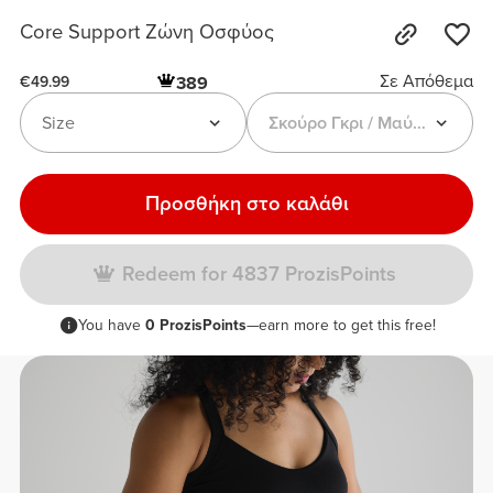
Core Support Ζώνη Οσφύος
Σε Απόθεμα
389
€49.99
Size
Σκούρο Γκρι / Μαύρο
Προσθήκη στο καλάθι
Redeem for 4837 ProzisPoints
You have
0 ProzisPoints
—earn more to get this free!