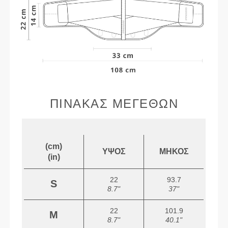
ΠΊΝΑΚΑΣ ΜΕΓΕΘΏΝ
(cm)
ΎΨΟΣ
ΜΉΚΟΣ
(in)
22
93.7
S
8.7"
37"
22
101.9
M
8.7"
40.1"