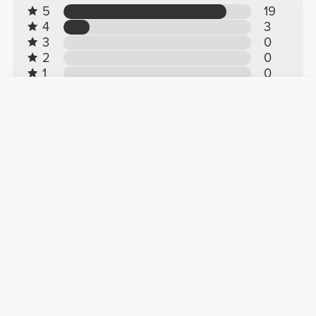
5
19
4
3
3
0
2
0
1
0
Άνεση
4.9
Ποιότητα
4.9
Κριτικές πελατών
Mégane R.
2026-07-23
Άνεση
Ποιότητα
Τέλειος
Έχοντας στην κατοχή μου αρκετές ζώνες στο