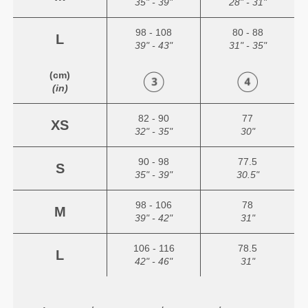
35" - 39"
28" - 31"
98 - 108
80 - 88
L
39" - 43"
31" - 35"
(cm)
(in)
82 - 90
77
XS
32" - 35"
30"
90 - 98
77.5
S
35" - 39"
30.5"
98 - 106
78
M
39" - 42"
31"
106 - 116
78.5
L
42" - 46"
31"