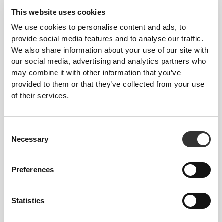
ΣΧΕΔΙΑΣΜΈΝΟ ΜΕ ΤΗΝ
This website uses cookies
ΤΕΧΝΟΛΟΓΊΑ
REVOKNIT
We use cookies to personalise content and ads, to
provide social media features and to analyse our traffic.
We also share information about your use of our site with
our social media, advertising and analytics partners who
may combine it with other information that you’ve
provided to them or that they’ve collected from your use
of their services.
RevoKnit
είναι μια προηγμένη τεχνολογία
πλεξίματος που αναπτύχθηκε από την Prozis και
δημιουργεί ενδύματα υψηλής απόδοσης, σαν
Consent
Necessary
δεύτερο δέρμα, με βελτιωμένη ελαστικότητα,
Selection
υποστήριξη και άνεση.
Preferences
RevoKnit
αποδίδει καλύτερα, προσφέρει
μεγαλύτερη άνεση και είναι καλύτερο για το
περιβάλλον.
Statistics