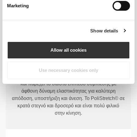
Marketing
ΤΕΧΝΟΛΟΓΊΑ ΙΝΏΝ
Show details
Allow all cookies
PoliStretch© είναι η δική μας, πολύ ευέλικτη,
Use necessary cookies only
τεχνολογία ινών που αναπτύχθηκε στο εργαστήριο
και παρέχει το σωστό επίπεδο συμπίεσης με
άφθονη δύναμη ελαστικότητας για καλύτερη
απόδοση, υποστήριξη και άνεση. Το PoliStretch© σε
κρατά στεγνό και δροσερό και είναι πολύ φιλικό
στην κίνηση.