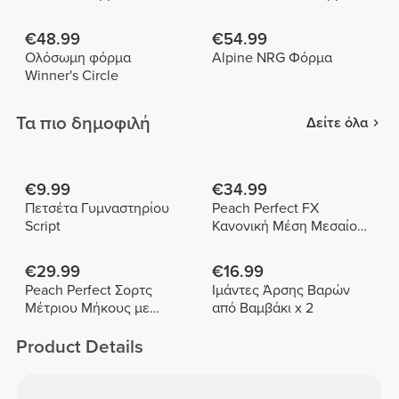
€48.99
€54.99
Ολόσωμη φόρμα
Alpine NRG Φόρμα
Winner's Circle
Τα πιο δημοφιλή
Δείτε όλα
€9.99
€34.99
Πετσέτα Γυμναστηρίου
Peach Perfect FX
Script
Κανονική Μέση Μεσαίου
Μήκους Σορτς
€29.99
€16.99
Peach Perfect Σορτς
Ιμάντες Άρσης Βαρών
Μέτριου Μήκους με
από Βαμβάκι x 2
Ψηλή Μέση
Product Details