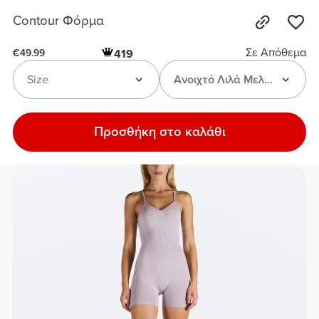
Contour Φόρμα
Σε Απόθεμα
419
€49.99
Size
Ανοιχτό Λιλά Μελανζέ
Προσθήκη στο καλάθι