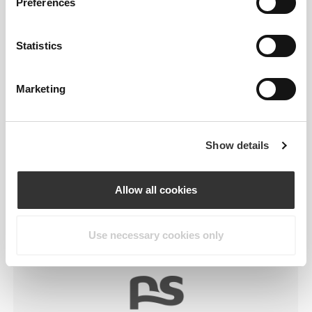
Preferences
RevoKnit
είναι μια προηγμένη τεχνολογία
Statistics
πλεξίματος που αναπτύχθηκε από την Prozis και
δημιουργεί ενδύματα υψηλής απόδοσης, σαν
δεύτερο δέρμα, με βελτιωμένη ελαστικότητα,
Marketing
υποστήριξη και άνεση.
RevoKnit
αποδίδει καλύτερα, προσφέρει
Show details
μεγαλύτερη άνεση και είναι καλύτερο για το
περιβάλλον.
Allow all cookies
Use necessary cookies only
ΤΕΧΝΟΛΟΓΊΑ ΙΝΏΝ