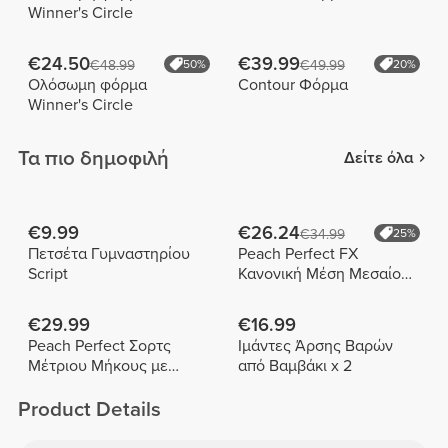
Winner's Circle
€24.50
€39.99
€48.99
50%
€49.99
20%
Ολόσωμη φόρμα
Contour Φόρμα
Winner's Circle
Τα πιο δημοφιλή
Δείτε όλα
€9.99
€26.24
€34.99
25%
Πετσέτα Γυμναστηρίου
Peach Perfect FX
Script
Κανονική Μέση Μεσαίου
Μήκους Σορτς
€29.99
€16.99
Peach Perfect Σορτς
Ιμάντες Άρσης Βαρών
Μέτριου Μήκους με
από Βαμβάκι x 2
Ψηλή Μέση
Product Details