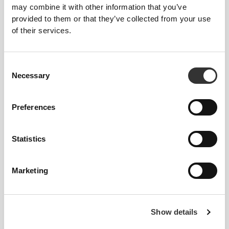
may combine it with other information that you’ve
provided to them or that they’ve collected from your use
88 - 96
116 - 126
79
XL
34"
- 37"
45"
- 49"
31"
5/8
3/4
3/4
5/8
1/8
of their services.
Ανάμεσα σε μεγέθη; Δεν είσαι σίγουρος για
Consent
το μέγεθός σου;
Necessary
Selection
Αν είσαι αναποφάσιστος, διάλεξε ένα
μεγαλύτερο μέγεθος για πιο χαλαρή εφαρμογή ή
Preferences
ένα μικρότερο για πιο στενή εφαρμογή. Τα
προϊόντα μας είναι σχεδιασμένα να ταιριάζουν
ακριβώς στο μέγεθος.
Statistics
Marketing
Show details