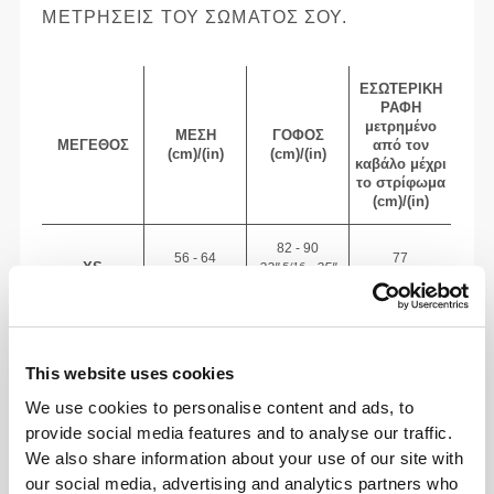
ΜΕΤΡΉΣΕΙΣ ΤΟΥ ΣΏΜΑΤΌΣ ΣΟΥ.
ΕΣΩΤΕΡΙΚΉ
ΡΑΦΉ
μετρημένο
ΜΈΣΗ
ΓΟΦΌΣ
ΜΈΓΕΘΟΣ
από τον
(cm)/(in)
(cm)/(in)
καβάλο μέχρι
το στρίφωμα
(cm)/(in)
82 - 90
56 - 64
77
XS
32"
- 35"
5/16
22"
- 25"
30"
1/8
1/4
5/16
7/16
64 - 72
90 - 98
77.5
S
25"
- 28"
35"
- 38"
30"
1/4
3/8
7/16
5/8
1/2
This website uses cookies
72 - 80
98 - 106
78
We use cookies to personalise content and ads, to
M
28"
- 31"
38"
- 41"
30"
3/8
1/2
5/8
3/4
3/4
provide social media features and to analyse our traffic.
We also share information about your use of our site with
80 - 88
106 - 116
78.5
L
our social media, advertising and analytics partners who
31"
- 34"
41"
- 45"
30"
1/2
5/8
3/4
3/4
15/16