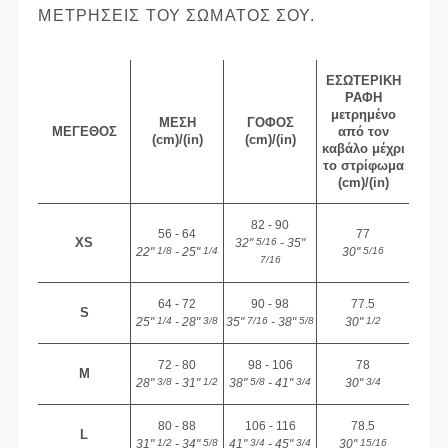
ΜΕΤΡΉΣΕΙΣ ΤΟΥ ΣΏΜΑΤΌΣ ΣΟΥ.
ΕΣΩΤΕΡΙΚΉ
ΡΑΦΉ
μετρημένο
ΜΈΣΗ
ΓΟΦΌΣ
ΜΈΓΕΘΟΣ
από τον
(cm)/(in)
(cm)/(in)
καβάλο μέχρι
το στρίφωμα
(cm)/(in)
82 - 90
56 - 64
77
XS
32"
- 35"
5/16
22"
- 25"
30"
1/8
1/4
5/16
7/16
64 - 72
90 - 98
77.5
S
25"
- 28"
35"
- 38"
30"
1/4
3/8
7/16
5/8
1/2
72 - 80
98 - 106
78
M
28"
- 31"
38"
- 41"
30"
3/8
1/2
5/8
3/4
3/4
80 - 88
106 - 116
78.5
L
31"
- 34"
41"
- 45"
30"
1/2
5/8
3/4
3/4
15/16