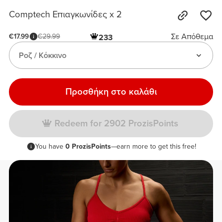
Comptech Επιαγκωνίδες x 2
Σε Απόθεμα
€17.99
€29.99
233
Ροζ / Κόκκινο
Προσθήκη στο καλάθι
Redeem for 2902 ProzisPoints
You have
0 ProzisPoints
—earn more to get this free!