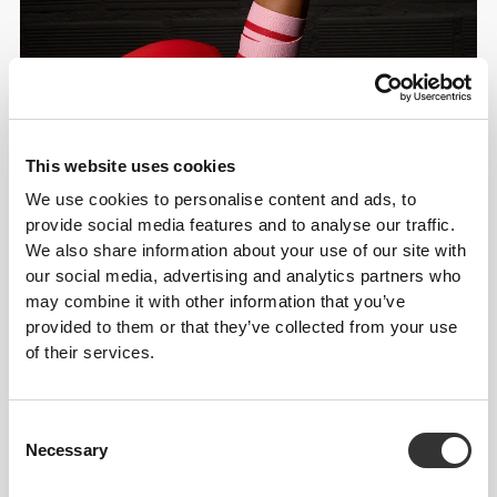
This website uses cookies
We use cookies to personalise content and ads, to
provide social media features and to analyse our traffic.
We also share information about your use of our site with
our social media, advertising and analytics partners who
Πληροφορίες και Φροντίδα
may combine it with other information that you’ve
provided to them or that they’ve collected from your use
of their services.
Συνολικές κριτικές
5
(3 κριτικές)
Consent
Necessary
Selection
Τα πιο δημοφιλή
Δείτε όλα