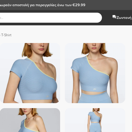
Δωρεάν αποστολή
για παραγγελίες άνω των €29.99
Ζωντανή 
 T-Shirt