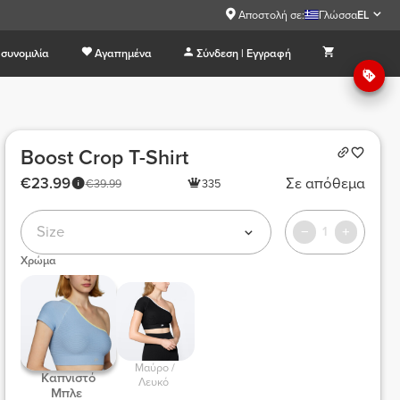
Αποστολή σε:
Γλώσσα
EL
συνομιλία
Αγαπημένα
Σύνδεση | Εγγραφή
Boost Crop T-Shirt
€23.99
Σε απόθεμα
€39.99
335
Size
1
Χρώμα
 Μαύρο / 
 Καπνιστό 
Λευκό 
Μπλε 