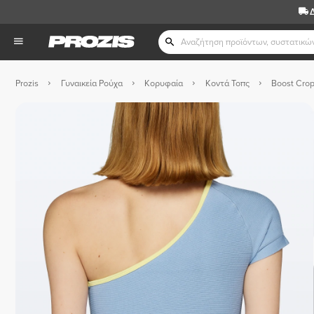
Prozis
Γυναικεία Ρούχα
Κορυφαία
Κοντά Τοπς
Boost Crop