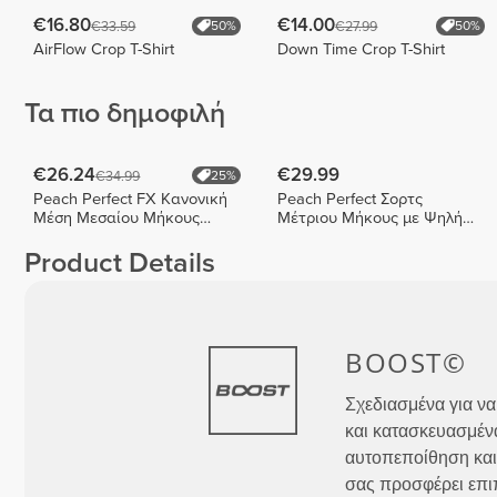
€16.80
€14.00
€33.59
€27.99
50%
50%
AirFlow Crop T-Shirt
Down Time Crop T-Shirt
Τα πιο δημοφιλή
€26.24
€29.99
€34.99
25%
Peach Perfect FX Κανονική
Peach Perfect Σορτς
Μέση Μεσαίου Μήκους
Μέτριου Μήκους με Ψηλή
Σορτς
Μέση
Product Details
BOOST©
Σχεδιασμένα για να
και κατασκευασμένα
αυτοπεποίθηση και
σας προσφέρει επιπ