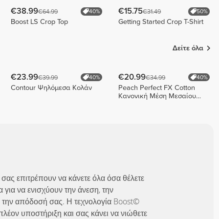
€38.99
€15.75
€64.99
€31.49
40%
50%
Boost LS Crop Top
Getting Started Crop T-Shirt
Δείτε όλα
€23.99
€20.99
€39.99
€34.99
40%
40%
Contour Ψηλόμεσα Κολάν
Peach Perfect FX Cotton
Κανονική Μέση Μεσαίου
Μήκους Σορτς
 σας επιτρέπουν να κάνετε όλα όσα θέλετε
 για να ενισχύουν την άνεση, την
 την απόδοσή σας. Η τεχνολογία Boost©
λέον υποστήριξη και σας κάνει να νιώθετε