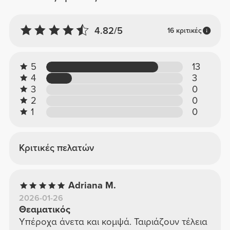
4.82/5
16 κριτικές
5
13
4
3
3
0
2
0
1
0
Κριτικές πελατών
Adriana M.
2026-01-26
Θεαματικός
Υπέροχα άνετα και κομψά. Ταιριάζουν τέλεια