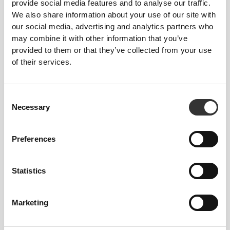
provide social media features and to analyse our traffic.
ΠΡΟΤΕΙΝΌΜΕΝΟ ΜΈΓΕΘΟΣ ΜΕ ΒΆΣΗ ΤΙΣ
We also share information about your use of our site with
ΜΕΤΡΉΣΕΙΣ ΤΟΥ ΣΏΜΑΤΌΣ ΣΟΥ.
our social media, advertising and analytics partners who
may combine it with other information that you’ve
provided to them or that they’ve collected from your use
ΕΣΩΤΕΡΙΚΉ
ΡΑΦΉ
of their services.
μετρημένο
ΜΈΣΗ
ΓΟΦΌΣ
ΜΈΓΕΘΟΣ
από τον
(cm)/(in)
(cm)/(in)
καβάλο μέχρι
το στρίφωμα
Consent
(cm)/(in)
Necessary
Selection
82 - 90
56 - 64
77
XS
32"
- 35"
5/16
Preferences
22"
- 25"
30"
1/8
1/4
5/16
7/16
64 - 72
90 - 98
77.5
Statistics
S
25"
- 28"
35"
- 38"
30"
1/4
3/8
7/16
5/8
1/2
72 - 80
98 - 106
78
M
Marketing
28"
- 31"
38"
- 41"
30"
3/8
1/2
5/8
3/4
3/4
80 - 88
106 - 116
78.5