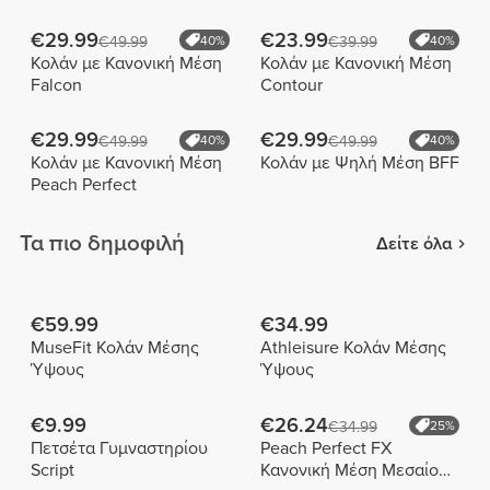
€29.99
€23.99
€49.99
40%
€39.99
40%
Κολάν με Κανονική Μέση
Κολάν με Κανονική Μέση
Falcon
Contour
€29.99
€29.99
€49.99
40%
€49.99
40%
Κολάν με Κανονική Μέση
Κολάν με Ψηλή Μέση BFF
Peach Perfect
Τα πιο δημοφιλή
Δείτε όλα
€59.99
€34.99
MuseFit Κολάν Μέσης
Athleisure Κολάν Μέσης
Ύψους
Ύψους
€9.99
€26.24
€34.99
25%
Πετσέτα Γυμναστηρίου
Peach Perfect FX
Script
Κανονική Μέση Μεσαίου