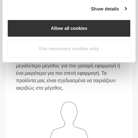
L
31"
- 34"
41"
- 45"
30"
1/2
5/8
3/4
3/4
15/16
Show details
88 - 96
116 - 126
79
XL
34"
- 37"
45"
- 49"
31"
5/8
3/4
3/4
5/8
1/8
Allow all cookies
Ανάμεσα σε μεγέθη; Δεν είσαι σίγουρος για
Use necessary cookies only
το μέγεθός σου;
Αν είσαι αναποφάσιστος, διάλεξε ένα
μεγαλύτερο μέγεθος για πιο χαλαρή εφαρμογή ή
ένα μικρότερο για πιο στενή εφαρμογή. Τα
προϊόντα μας είναι σχεδιασμένα να ταιριάζουν
ακριβώς στο μέγεθος.