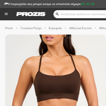
Η παραγγελία σας μπορεί ακόμα να αποσταλεί σήμερα
05
:
31
:
29
Prozis
Γυναικεία Ρούχα
Κορυφαία
Αθλητικά Σουτιέν
Αθλητ