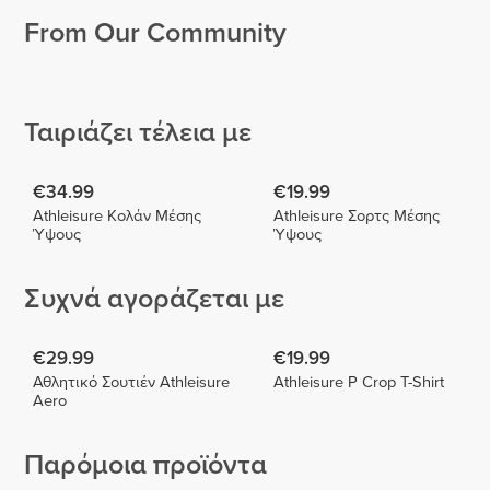
From Our Community
Georgina
Jeana
Kreike
Aragon
Sullyng
Ceballos
6
2
1
Ταιριάζει τέλεια με
€34.99
€19.99
Athleisure Κολάν Μέσης
Athleisure Σορτς Μέσης
Ύψους
Ύψους
Συχνά αγοράζεται με
€29.99
€19.99
Αθλητικό Σουτιέν Athleisure
Athleisure P Crop T-Shirt
Aero
Παρόμοια προϊόντα