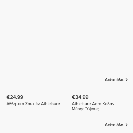
Ilse
Roosa
Gallegos
Laituri
Carla
Soni
Stoscheck
1
Δείτε όλα
€24.99
€34.99
Αθλητικό Σουτιέν Athleisure
Athleisure Aero Κολάν
Μέσης Ύψους
Δείτε όλα