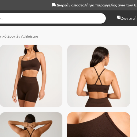
Δωρεάν αποστολή
για παραγγελίες άνω των 
Ζωντανή 
ικό Σουτιέν Athleisure
 Μαύρο  
 Of