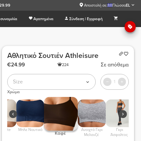
€29.99
Αποστολή σε:
Γλώσσα
EL
συνομιλία
Αγαπημένα
Σύνδεση | Εγγραφή
Αθλητικό Σουτιέν Athleisure
€24.99
Σε απόθεμα
224
Size
1
Χρώμα
f White 
 Μπλε Ναυτικό 
 Ανοιχτό Γκρι 
 Γκρι 
 
 Καφέ  
Μελανζέ 
Άσφαλτος 