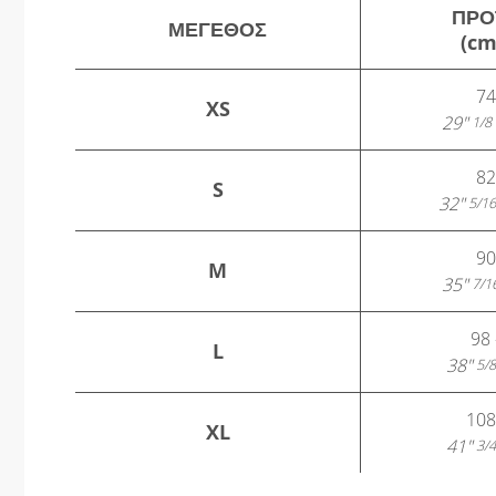
ΠΡΟ
ΜΈΓΕΘΟΣ
(cm
74
XS
29"
1/8
82
S
32"
5/16
90
M
35"
7/1
98 
L
38"
5/8
108
XL
41"
3/4