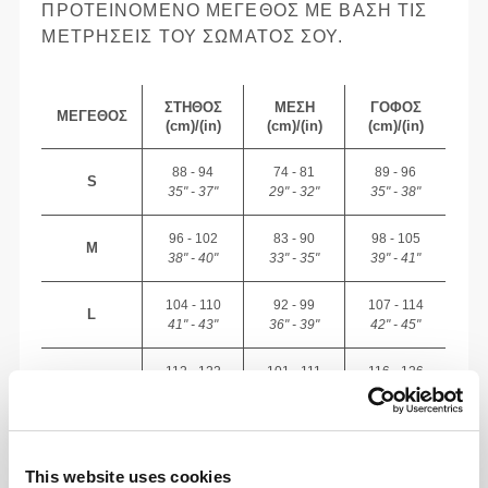
ΠΡΟΤΕΙΝΌΜΕΝΟ ΜΈΓΕΘΟΣ ΜΕ ΒΆΣΗ ΤΙΣ
ΜΕΤΡΉΣΕΙΣ ΤΟΥ ΣΏΜΑΤΌΣ ΣΟΥ.
ΣΤΉΘΟΣ
ΜΈΣΗ
ΓΟΦΌΣ
ΜΈΓΕΘΟΣ
(cm)/(in)
(cm)/(in)
(cm)/(in)
88 - 94
74 - 81
89 - 96
S
35" - 37"
29" - 32"
35" - 38"
96 - 102
83 - 90
98 - 105
M
38" - 40"
33" - 35"
39" - 41"
104 - 110
92 - 99
107 - 114
L
41" - 43"
36" - 39"
42" - 45"
112 - 122
101 - 111
116 - 126
XL
44" - 48"
40" - 44"
46" - 49"
124 - 134
113 - 123
128 - 138
XXL
49" - 53"
44" - 48"
50" - 54"
This website uses cookies