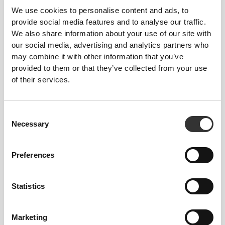
We use cookies to personalise content and ads, to
Ανάμεσα σε μεγέθη; Δεν είσαι σίγουρος για
provide social media features and to analyse our traffic.
το μέγεθός σου;
We also share information about your use of our site with
Αν είσαι αναποφάσιστος, διάλεξε ένα
our social media, advertising and analytics partners who
μεγαλύτερο μέγεθος για πιο χαλαρή εφαρμογή ή
may combine it with other information that you’ve
ένα μικρότερο για πιο στενή εφαρμογή. Τα
provided to them or that they’ve collected from your use
προϊόντα μας είναι σχεδιασμένα να ταιριάζουν
of their services.
ακριβώς στο μέγεθος.
Consent
Necessary
Selection
Preferences
Statistics
Marketing