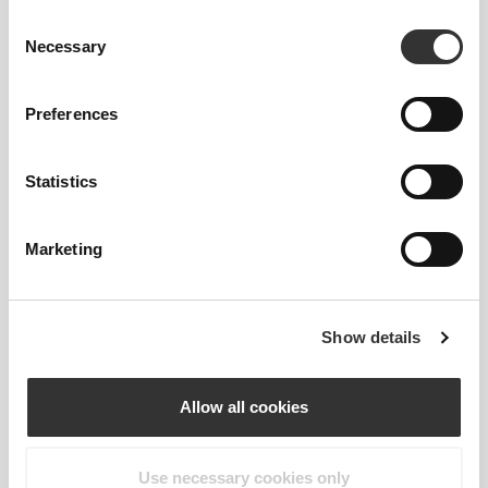
Μέση
Consent
Μέτρησε γύρω από τη φυσική σου
Necessary
Selection
γραμμή μέσης.
Preferences
Γοφοί
Μέτρησε γύρω από το πιο φαρδύ μέρος
των γοφών σου.
Statistics
Marketing
Συνολικές κριτικές
Show details
4.93/5
13 κριτικές
Allow all cookies
5
12
4
1
3
0
Use necessary cookies only