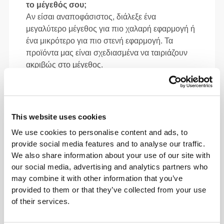
το μέγεθός σου;
Αν είσαι αναποφάσιστος, διάλεξε ένα
μεγαλύτερο μέγεθος για πιο χαλαρή εφαρμογή ή
ένα μικρότερο για πιο στενή εφαρμογή. Τα
προϊόντα μας είναι σχεδιασμένα να ταιριάζουν
ακριβώς στο μέγεθος.
This website uses cookies
ΠΏΣ ΝΑ ΜΕΤΡΉΣΕΤΕ
We use cookies to personalise content and ads, to
provide social media features and to analyse our traffic.
Στήθος
We also share information about your use of our site with
Μέτρησε γύρω από το πιο φαρδύ μέρος
our social media, advertising and analytics partners who
του στήθους σου, κάτω από τις
may combine it with other information that you’ve
μασχάλες και πάνω από τις ωμοπλάτες,
provided to them or that they’ve collected from your use
κρατώντας τη μεζούρα σε ευθεία
of their services.
γραμμή.