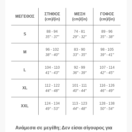
ΣΤΉΘΟΣ
ΜΈΣΗ
ΓΟΦΌΣ
ΜΈΓΕΘΟΣ
(cm)/(in)
(cm)/(in)
(cm)/(in)
88 - 94
74 - 81
89 - 96
S
35" - 37"
29" - 32"
35" - 38"
96 - 102
83 - 90
98 - 105
M
38" - 40"
33" - 35"
39" - 41"
104 - 110
92 - 99
107 - 114
L
41" - 43"
36" - 39"
42" - 45"
112 - 122
101 - 111
116 - 126
XL
44" - 48"
40" - 44"
46" - 49"
124 - 134
113 - 123
128 - 138
XXL
49" - 53"
44" - 48"
50" - 54"
Ανάμεσα σε μεγέθη; Δεν είσαι σίγουρος για