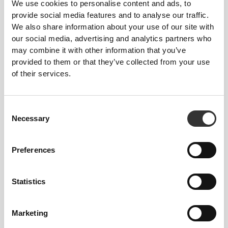
XS
32"
- 35"
5/16
We use cookies to personalise content and ads, to
22"
- 25"
30"
1/8
1/4
5/16
7/16
provide social media features and to analyse our traffic.
We also share information about your use of our site with
64 - 72
90 - 98
77.5
S
our social media, advertising and analytics partners who
25"
- 28"
35"
- 38"
30"
1/4
3/8
7/16
5/8
1/2
may combine it with other information that you’ve
provided to them or that they’ve collected from your use
72 - 80
98 - 106
78
M
of their services.
28"
- 31"
38"
- 41"
30"
3/8
1/2
5/8
3/4
3/4
80 - 88
106 - 116
78.5
L
31"
- 34"
41"
- 45"
30"
1/2
5/8
3/4
3/4
15/16
Consent
Necessary
Selection
88 - 96
116 - 126
79
XL
34"
- 37"
45"
- 49"
31"
5/8
3/4
3/4
5/8
1/8
Preferences
Ανάμεσα σε μεγέθη; Δεν είσαι σίγουρος για
το μέγεθός σου;
Statistics
Αν είσαι αναποφάσιστος, διάλεξε ένα
μεγαλύτερο μέγεθος για πιο χαλαρή εφαρμογή ή
Marketing
ένα μικρότερο για πιο στενή εφαρμογή. Τα