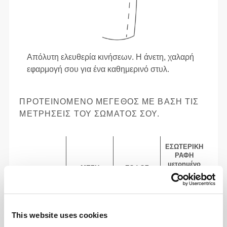
Απόλυτη ελευθερία κινήσεων. Η άνετη, χαλαρή
εφαρμογή σου για ένα καθημερινό στυλ.
ΠΡΟΤΕΙΝΌΜΕΝΟ ΜΈΓΕΘΟΣ ΜΕ ΒΆΣΗ ΤΙΣ
ΜΕΤΡΉΣΕΙΣ ΤΟΥ ΣΏΜΑΤΌΣ ΣΟΥ.
ΕΣΩΤΕΡΙΚΉ
ΡΑΦΉ
μετρημένο
ΜΈΣΗ
ΓΟΦΌΣ
ΜΈΓΕΘΟΣ
από τον
(cm)/(in)
(cm)/(in)
καβάλο μέχρι
το στρίφωμα
(cm)/(in)
This website uses cookies
82 - 90
56 - 64
77