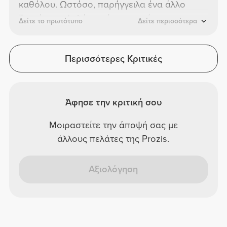
καθόλου. Ωστόσο, παρήγγειλα ένα άλλο
ζευγάρι με ψηλό μπούστο και είναι πιο
Δείτε το πρωτότυπο
Δείτε περισσότερα
ορατά. Θα τα αγοράσω ξανά σε διαφορετικό
χρώμα.
Περισσότερες Κριτικές
Άφησε την κριτική σου
Μοιραστείτε την άποψή σας με
άλλους πελάτες της Prozis.
Αξιολόγηση