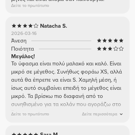
Δείτε το πρωτότυπο
Natacha S.
2026-03-16
Άνεση
Ποιότητα
Μεγάλος!
Το ύφασμα είναι πολύ μαλακό και καλό. Είναι
μικρό σε μέγεθος. Συνήθως φοράω XS, αλλά
αυτά θα έπρεπε να είναι S. Χαμηλή μέση, ή
ίσως αυτό συμβαίνει επειδή το μέγεθος είναι
μικρό. Τα βρίσκω πιο διαφανή από το
συνηθισμένο για τα κολάν που αγοράζω στο
Prozis.
Δείτε το πρωτότυπο
Δείτε περισσότερα
Sara M.